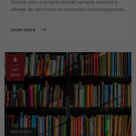
Sonhar com o próprio imóvel sempre envolve o
desejo de ter todos os cômodos aconchegantes,
…
Learn More
4
jul
2018
EDUCAÇÃO