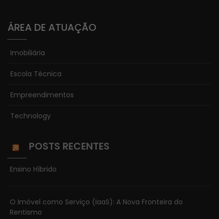
Estatísticas
Para que
ÁREA DE ATUAÇÃO
possamos
melhorar a
funcionalidade
Imobiliária
e estrutura do
site, com base
Escola Técnica
na forma
como o site é
Empreendimentos
usado.
Technology
Experiência
POSTS RECENTES
Para que o
nosso website
Ensino Híbrido
funcione o
melhor possível
durante a sua
O Imóvel como Serviço (IaaS): A Nova Fronteira do
visita. Se você
Rentismo
recusar esses