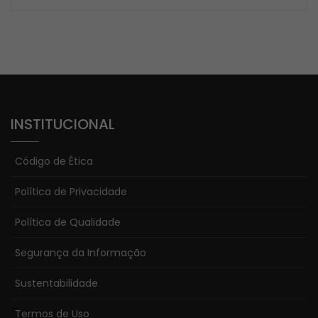
INSTITUCIONAL
Necessário
Esses cookies
Código de Ética
não são
opcionais. Eles
Política de Privacidade
são
Política de Qualidade
necessários
para o
Segurança da Informação
funcionamento
do site.
Sustentabilidade
Termos de Uso