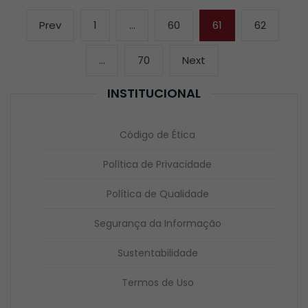
Navegação
Previous
Page
Page
Page
Page
Prev
1
…
60
61
62
por
page
posts
Page
Next
…
70
Next
page
INSTITUCIONAL
Código de Ética
Política de Privacidade
Política de Qualidade
Segurança da Informação
Sustentabilidade
Termos de Uso