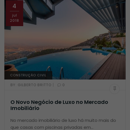
4
jul
2018
CONSTRUÇÃO CIVIL
|
BY:
GILBERTO BRITTO
0
O Novo Negócio de Luxo no Mercado
Imobiliário
No mercado imobiliário de luxo há muito mais do
que casas com piscinas privadas em…