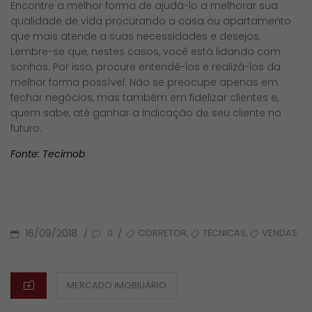
Encontre a melhor forma de ajudá-lo a melhorar sua
qualidade de vida procurando a casa ou apartamento
que mais atende a suas necessidades e desejos.
Lembre-se que, nestes casos, você está lidando com
sonhos. Por isso, procure entendê-los e realizá-los da
melhor forma possível. Não se preocupe apenas em
fechar negócios, mas também em fidelizar clientes e,
quem sabe, até ganhar a indicação de seu cliente no
futuro.
Fonte: Tecimob
POSTED
TAGS
,
,
16/09/2018
CORRETOR
TÉCNICAS
VENDAS
/
/
0
ON
CATEGORIES
MERCADO IMOBILIÁRIO