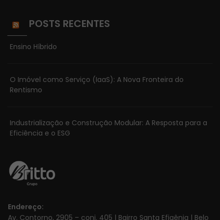
POSTS RECENTES
Ensino Híbrido
O Imóvel como Serviço (IaaS): A Nova Fronteira do
Rentismo
Industrialização e Construção Modular: A Resposta para a
Eficiência e o ESG
Necessário
Esses cookies
não são
opcionais. Eles
são
necessários
Endereço:
para o
Av. Contorno, 2905 – conj. 405 | Bairro Santa Efigênia | Belo