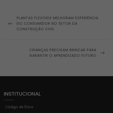
Navegação
de
PREVIOUS
PLANTAS FLEXÍVEIS MELHORAM EXPERIÊNCIA
Post
POST
DO CONSUMIDOR NO SETOR DA
CONSTRUÇÃO CIVIL
NEXT
CRIANÇAS PRECISAM BRINCAR PARA
POST
GARANTIR O APRENDIZADO FUTURO
INSTITUCIONAL
Código de Ética