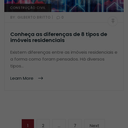
CONSTRUÇÃO CIVIL
|
BY:
GILBERTO BRITTO
0
Conheça as diferenças de 8 tipos de
imóveis residenciais
Existem diferenças entre as imóveis residenciais e
a forma como foram pensados. Há diversos
tipos…
Learn More
Navegação
Page
Page
Page
Next
1
2
…
7
Next