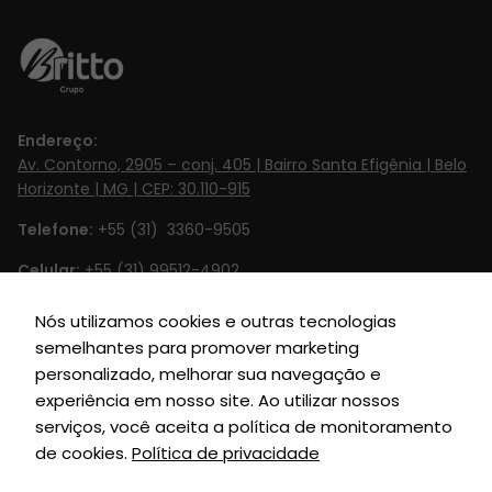
são
necessários
para o
funcionamento
do site.
Endereço:
Av. Contorno, 2905 – conj. 405 | Bairro Santa Efigênia | Belo
Horizonte | MG | CEP: 30.110-915
Estatísticas
Para que
Telefone:
+55 (31) 3360-9505
possamos
Celular:
+55 (31) 99512-4902‬
melhorar a
funcionalidade
Email:
contato@britto.com.br
Nós utilizamos cookies e outras tecnologias
e estrutura do
semelhantes para promover marketing
Horário de Funcionamento:
Segunda à Sexta de 8h às 18h
site, com base
personalizado, melhorar sua navegação e
na forma
SIGA-NOS
experiência em nosso site. Ao utilizar nossos
como o site é
serviços, você aceita a política de monitoramento
usado.
de cookies.
Política de privacidade