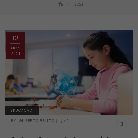
2021
12
dez
2021
EDUCAÇÃO
|
BY:
GILBERTO BRITTO
0