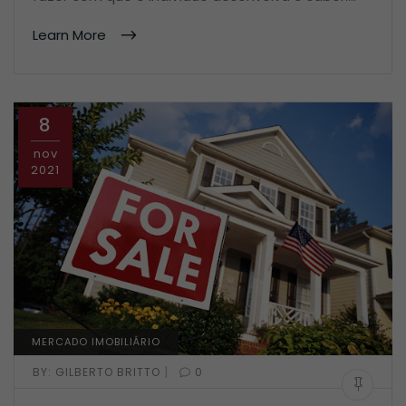
Learn More
8
nov
2021
MERCADO IMOBILIÁRIO
|
BY:
GILBERTO BRITTO
0