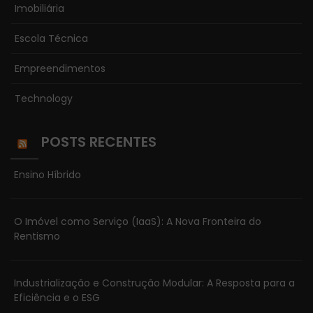
Imobiliária
Escola Técnica
Empreendimentos
Technology
POSTS RECENTES
Ensino Híbrido
O Imóvel como Serviço (IaaS): A Nova Fronteira do
Rentismo
Necessário
Esses cookies
Industrialização e Construção Modular: A Resposta para a
não são
Eficiência e o ESG
opcionais. Eles