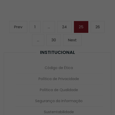
Navegação
Previous
Page
Page
Page
Page
Prev
1
…
24
25
26
por
page
posts
Page
Next
…
30
Next
page
INSTITUCIONAL
Código de Ética
Política de Privacidade
Política de Qualidade
Segurança da Informação
Sustentabilidade