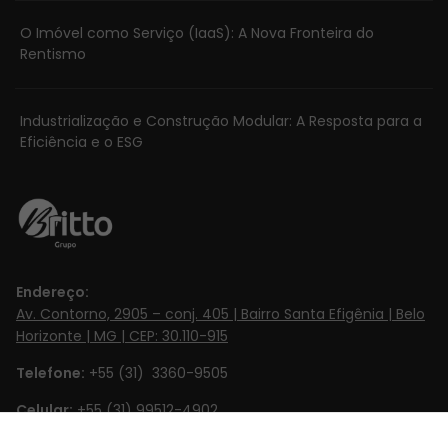
Necessário
Esses cookies
O Imóvel como Serviço (IaaS): A Nova Fronteira do
Rentismo
não são
opcionais. Eles
são
Industrialização e Construção Modular: A Resposta para a
necessários
Eficiência e o ESG
para o
funcionamento
do site.
Estatísticas
Para que
Endereço:
possamos
Av. Contorno, 2905 – conj. 405 | Bairro Santa Efigênia | Belo
melhorar a
Horizonte | MG | CEP: 30.110-915
funcionalidade
Telefone:
+55 (31) 3360-9505
e estrutura do
site, com base
Celular:
+55 (31) 99512-4902‬
na forma
Email:
contato@britto.com.br