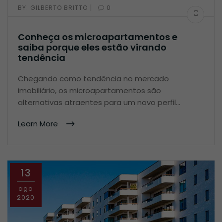
|
BY:
GILBERTO BRITTO
0
Conheça os microapartamentos e
saiba porque eles estão virando
tendência
Chegando como tendência no mercado
imobiliário, os microapartamentos são
alternativas atraentes para um novo perfil…
Learn More
13
ago
2020