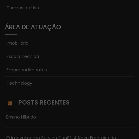
Termos de Uso
ÁREA DE ATUAÇÃO
Imobiliária
Escola Técnica
Necessário
Empreendimentos
Esses cookies
não são
Technology
opcionais. Eles
são
POSTS RECENTES
necessários
para o
funcionamento
Ensino Híbrido
do site.
O Imóvel como Serviço (IaaS): A Nova Fronteira do