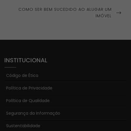
NEXT
COMO SER BEM SUCEDIDO AO ALUGAR UM
POST
IMÓVEL
INSTITUCIONAL
Código de Ética
Política de Privacidade
Política de Qualidade
Segurança da Informação
Sustentabilidade