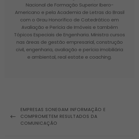
Nacional de Formação Superior Ibero-
Americano e pela Academia de Letras do Brasil
com o Grau Honorífico de Catedrático em
Avaliação e Perícia de Imóveis e também
Tópicos Especiais de Engenharia. Ministra cursos
nas áreas de gestão empresarial, construção
civil, engenharia, avaliação e perícia imobiliária
e ambiental, real estate e coaching.
Navegação
de
PREVIOUS
EMPRESAS SONEGAM INFORMAÇÃO E
Post
POST
COMPROMETEM RESULTADOS DA
COMUNICAÇÃO