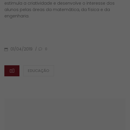
estimula a criatividade e desenvolve o interesse dos
alunos pelas áreas da matemática, da física e da
engenharia.
POSTED
01/04/2019
/
0
ON
CATEGORIES
EDUCAÇÃO