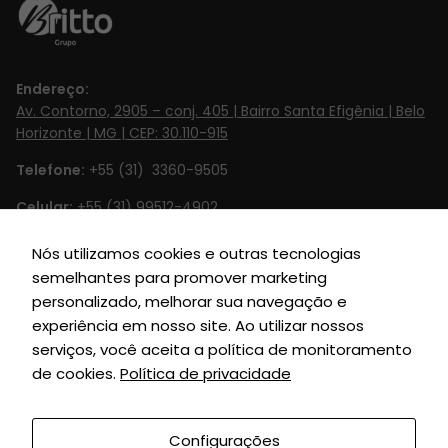
necessários
para o
funcionamento
Endereço:
do site.
Av. Contorno, 2905 – conj. 405 | Bairro Santa Efigênia | Belo
Horizonte | MG | CEP: 30.110-915
Estatísticas
Telefone:
+55 (31) 3360-9505
Para que
Celular:
+55 (31) 99512-4902‬
possamos
melhorar a
Email:
contato@britto.com.br
Nós utilizamos cookies e outras tecnologias
funcionalidade
semelhantes para promover marketing
e estrutura do
Horário de Funcionamento:
Segunda à Sexta de 8h às 18h
personalizado, melhorar sua navegação e
site, com base
SIGA-NOS
experiência em nosso site. Ao utilizar nossos
na forma
como o site é
serviços, você aceita a política de monitoramento
usado.
de cookies.
Política de privacidade
Configurações
Experiência