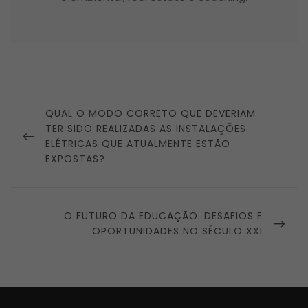
Navegação
de
PREVIOUS
QUAL O MODO CORRETO QUE DEVERIAM
Post
POST
TER SIDO REALIZADAS AS INSTALAÇÕES
ELÉTRICAS QUE ATUALMENTE ESTÃO
EXPOSTAS?
NEXT
O FUTURO DA EDUCAÇÃO: DESAFIOS E
POST
OPORTUNIDADES NO SÉCULO XXI