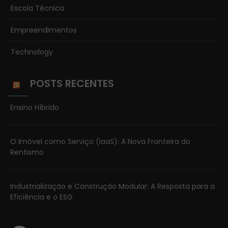
Escola Técnica
Empreendimentos
Technology
POSTS RECENTES
Ensino Híbrido
O Imóvel como Serviço (IaaS): A Nova Fronteira do
Rentismo
Necessário
Industrialização e Construção Modular: A Resposta para a
Esses cookies
Eficiência e o ESG
não são
opcionais. Eles
são