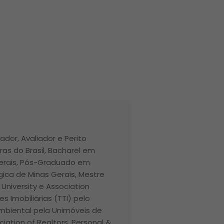
ador, Avaliador e Perito
ras do Brasil, Bacharel em
Gerais, Pós-Graduado em
ica de Minas Gerais, Mestre
r University e Association
 Imobiliárias (TTI) pelo
 Ambiental pela Unimóveis de
ciation of Realtors, Personal &