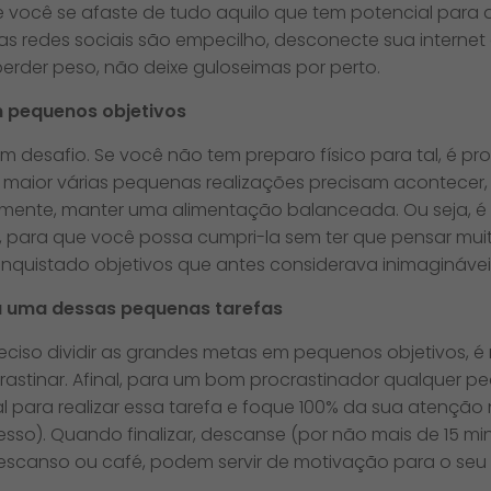
 você se afaste de tudo aquilo que tem potencial para dis
 e as redes sociais são empecilho, desconecte sua internet 
erder peso, não deixe guloseimas por perto.
 pequenos objetivos
um desafio. Se você não tem preparo físico para tal, é p
 maior várias pequenas realizações precisam acontecer,
amente, manter uma alimentação balanceada. Ou seja, é 
 para que você possa cumpri-la sem ter que pensar muit
onquistado objetivos que antes considerava inimaginávei
a uma dessas pequenas tarefas
eciso dividir as grandes metas em pequenos objetivos, é
rastinar. Afinal, para um bom procrastinador qualquer p
l para realizar essa tarefa e foque 100% da sua atenção 
cesso). Quando finalizar, descanse (por não mais de 15 mi
escanso ou café, podem servir de motivação para o seu 