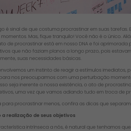
tigo é sinal de que costuma procrastinar em suas tarefa
mentos. Mas, fique tranquilo! Você não é o único. Aliás
to de procrastinar está em nosso DNA e foi aprimorada p
itivos que não faziam planos a longo prazo, pois esta
ramente, suas necessidades básicas.
nvolvemos um instinto de reagir a estímulos imediatos
 para nos preocuparmos com uma perturbação momentâ
sso seja inerente a nossa existência, o ato de procrasti
etivos, uma vez que vamos adiando tudo em troca de 
da para procrastinar menos, confira as dicas que separam
 a realização de seus objetivos
terística intrínseca a nós, é natural que tenhamos que cr