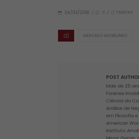
POSTED
TAGS
24/03/2018
TAREFAS
/
/
0
ON
CATEGORIES
MERCADO IMOBILIÁRIO
POST AUTHO
Mais de 25 ano
Forense Imobi
Ciência da Co
Análise de Ne
em Filosofia e
American Worl
Instituto Arna
Minas Gerais, 