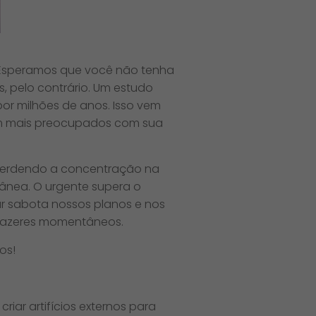
s. Esperamos que você não tenha
, pelo contrário. Um estudo
or milhões de anos. Isso vem
vam mais preocupados com sua
, perdendo a concentração na
nea. O urgente supera o
nar sabota nossos planos e nos
prazeres momentâneos.
os!
iar artifícios externos para