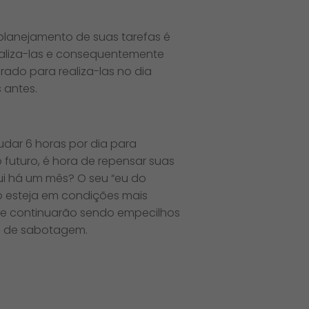
 planejamento de suas tarefas é
realiza-las e consequentemente
arado para realiza-las no dia
 antes.
dar 6 horas por dia para
uturo, é hora de repensar suas
qui há um mês? O seu “eu do
o esteja em condições mais
tube continuarão sendo empecilhos
o de sabotagem.