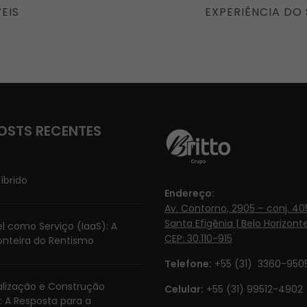
POST
EIS
EXPERIÊNCIA DO 
OSTS RECENTES
íbrido
Endereço:
Av. Contorno, 2905 – conj. 405
Santa Efigênia | Belo Horizonte
l como Serviço (IaaS): A
CEP: 30.110-915
onteira do Rentismo
Telefone:
+55 (31) 3360-950
ialização e Construção
Celular:
+55 (31) 99512-4902‬
: A Resposta para a