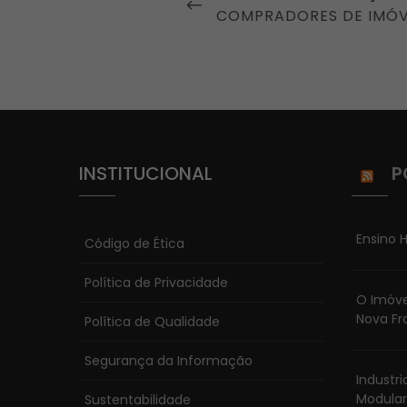
de
POST
COMPRADORES DE IMÓV
Post
INSTITUCIONAL
P
Ensino H
Código de Ética
Política de Privacidade
O Imóve
Nova Fr
Política de Qualidade
Segurança da Informação
Industr
Modular
Sustentabilidade