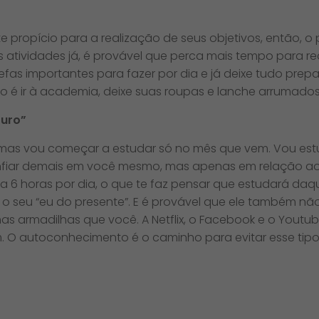
e propício para a realização de seus objetivos, então, o
as atividades já, é provável que perca mais tempo para 
refas importantes para fazer por dia e já deixe tudo prep
ivo é ir à academia, deixe suas roupas e lanche arrumados
turo”
mas vou começar a estudar só no mês que vem. Vou estu
nfiar demais em você mesmo, mas apenas em relação ao f
da 6 horas por dia, o que te faz pensar que estudará da
 o seu “eu do presente”. E é provável que ele também nã
mas armadilhas que você. A Netflix, o Facebook e o You
. O autoconhecimento é o caminho para evitar esse tip