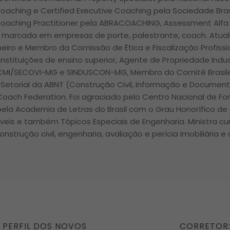
Coaching e Certified Executive Coaching pela Sociedade Bras
Coaching Practitioner pela ABRACOACHING, Assessment Alfa 
ra marcada em empresas de porte, palestrante, coach. Atua
lheiro e Membro da Comissão de Ética e Fiscalização Profiss
nstituições de ensino superior, Agente de Propriedade Indus
 CMI/SECOVI-MG e SINDUSCON-MG, Membro do Comitê Brasile
Setorial da ABNT (Construção Civil, Informação e Docume
 Coach Federation. Foi agraciado pelo Centro Nacional de Fo
ela Academia de Letras do Brasil com o Grau Honorífico de
óveis e também Tópicos Especiais de Engenharia. Ministra c
onstrução civil, engenharia, avaliação e perícia imobiliária e
NEXT
 PERFIL DOS NOVOS
CORRETOR: