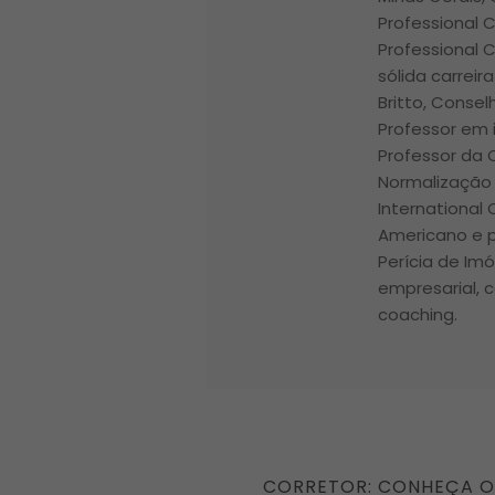
Professional 
Professional 
sólida carrei
Britto, Conse
Professor em i
Professor da
Normalização 
International
Americano e p
Perícia de Im
empresarial, c
coaching.
Navegação
PREVIOUS
CORRETOR: CONHEÇA O