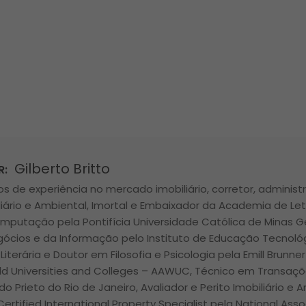
Gilberto Britto
R:
s de experiência no mercado imobiliário, corretor, administr
liário e Ambiental, Imortal e Embaixador da Academia de Let
mputação pela Pontifícia Universidade Católica de Minas 
gócios e da Informação pelo Instituto de Educação Tecnológ
 Literária e Doutor em Filosofia e Psicologia pela Emill Brunne
d Universities and Colleges – AAWUC, Técnico em Transações
ldo Prieto do Rio de Janeiro, Avaliador e Perito Imobiliário e
Certified International Property Specialist pela National Asso