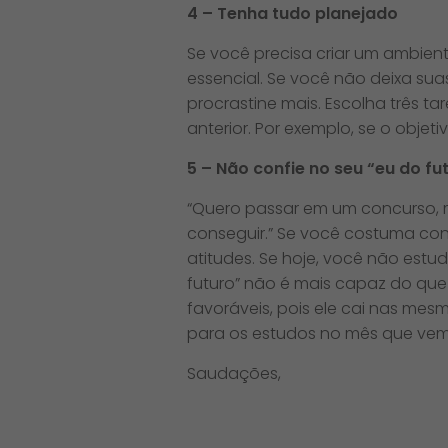
4 – Tenha tudo planejado
Se você precisa criar um ambient
essencial. Se você não deixa su
procrastine mais. Escolha três ta
anterior. Por exemplo, se o objet
5 – Não confie no seu “eu do fu
“Quero passar em um concurso, 
conseguir.” Se você costuma co
atitudes. Se hoje, você não estu
futuro” não é mais capaz do que
favoráveis, pois ele cai nas mes
para os estudos no mês que vem
Saudações,