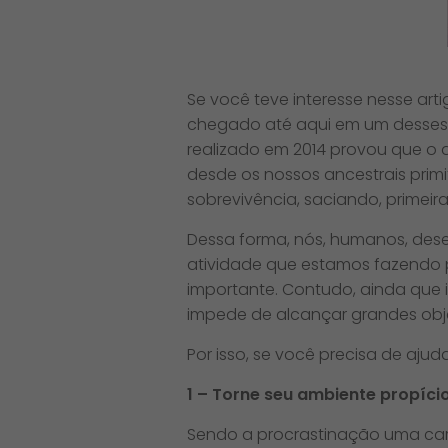
Se você teve interesse nesse ar
chegado até aqui em um desses mo
realizado em 2014 provou que o a
desde os nossos ancestrais prim
sobrevivência, saciando, primei
Dessa forma, nós, humanos, dese
atividade que estamos fazendo
importante. Contudo, ainda que i
impede de alcançar grandes obj
Por isso, se você precisa de aju
1 – Torne seu ambiente propício
Sendo a procrastinação uma carac