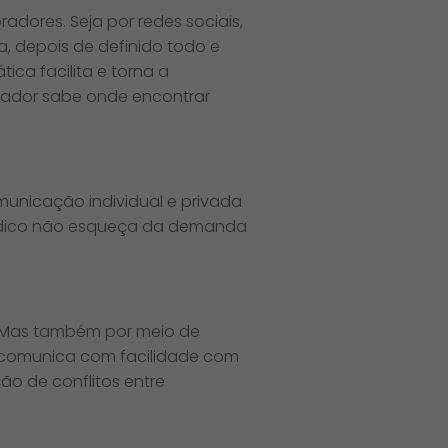
adores. Seja por redes sociais,
, depois de definido todo e
ica facilita e torna a
orador sabe onde encontrar
municação individual e privada
índico não esqueça da demanda
 Mas também por meio de
e comunica com facilidade com
ão de conflitos entre