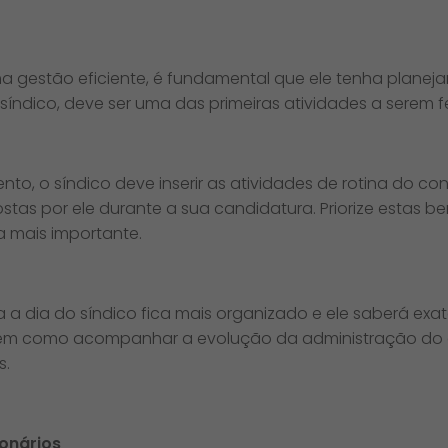
ma gestão eficiente, é fundamental que ele tenha plane
ndico, deve ser uma das primeiras atividades a serem fe
nto, o síndico deve inserir as atividades de rotina do
ostas por ele durante a sua candidatura. Priorize estas 
 mais importante.
ia a dia do síndico fica mais organizado e ele saberá e
bem como acompanhar a evolução da administração do 
s.
onários