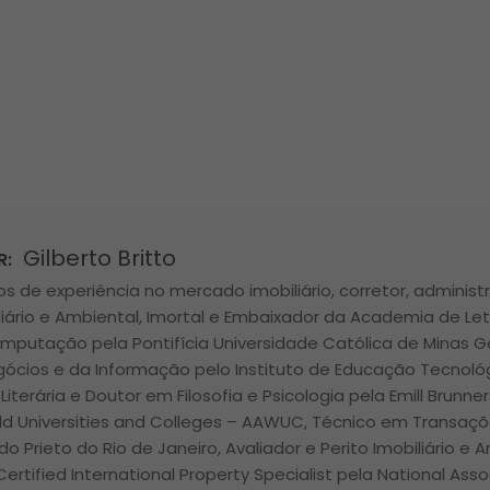
Gilberto Britto
R:
s de experiência no mercado imobiliário, corretor, administr
liário e Ambiental, Imortal e Embaixador da Academia de Let
mputação pela Pontifícia Universidade Católica de Minas 
gócios e da Informação pelo Instituto de Educação Tecnológ
 Literária e Doutor em Filosofia e Psicologia pela Emill Brunne
d Universities and Colleges – AAWUC, Técnico em Transações
ldo Prieto do Rio de Janeiro, Avaliador e Perito Imobiliário e
Certified International Property Specialist pela National Asso