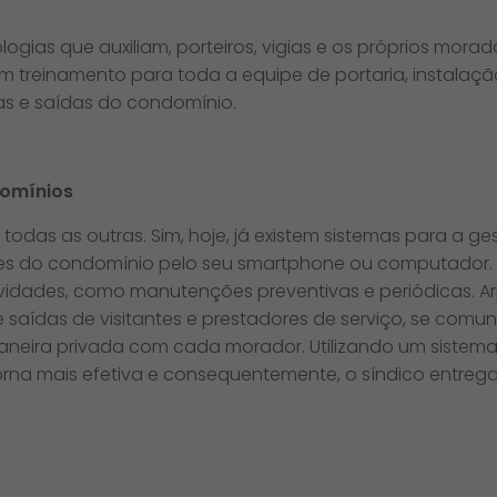
ogias que auxiliam, porteiros, vigias e os próprios mor
um treinamento para toda a equipe de portaria, instal
as e saídas do condomínio.
domínios
todas as outras. Sim, hoje, já existem sistemas para a g
s do condomínio pelo seu smartphone ou computador. D
tividades, como manutenções preventivas e periódicas.
e saídas de visitantes e prestadores de serviço, se com
maneira privada com cada morador. Utilizando um sistema
orna mais efetiva e consequentemente, o síndico entreg