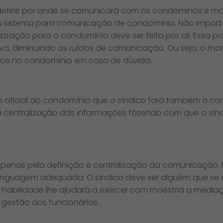
 definir por onde se comunicará com os condôminos e mor
m sistema para comunicação de condomínio. Não importa
ação para o condomínio deve ser feita por ali. Essa prát
va, diminuindo os ruídos de comunicação. Ou seja, o m
ece no condomínio em caso de dúvida.
 oficial do condomínio que o síndico fará também a co
 na centralização das informações fazendo com que o s
penas pela definição e centralização da comunicação.
m linguagem adequada. O síndico deve ser alguém que s
 habilidade lhe ajudará a exercer com maestria a mediaç
gestão dos funcionários.