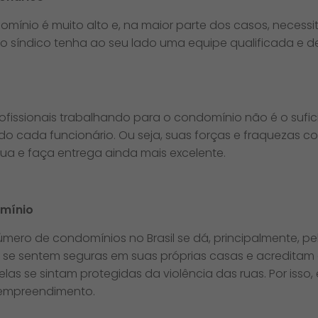
mínio é muito alto e, na maior parte dos casos, necess
e o síndico tenha ao seu lado uma equipe qualificada e 
ofissionais trabalhando para o condomínio não é o sufici
do cada funcionário. Ou seja, suas forças e fraquezas c
ua e faça entrega ainda mais excelente.
omínio
mero de condomínios no Brasil se dá, principalmente, p
ão se sentem seguras em suas próprias casas e acredit
s se sintam protegidas da violência das ruas. Por isso, 
empreendimento.