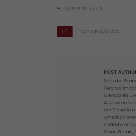
POSTED
13/08/2020
/
0
ON
CATEGORIES
CONSTRUÇÃO CIVIL
POST AUTHO
Mais de 25 ano
Forense Imobi
Ciência da Co
Análise de Ne
em Filosofia e
American Worl
Instituto Arna
Minas Gerais, 