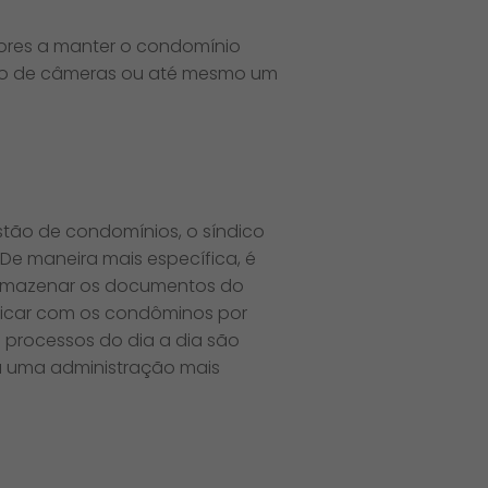
adores a manter o condomínio
ação de câmeras ou até mesmo um
estão de condomínios, o síndico
e maneira mais específica, é
 Armazenar os documentos do
unicar com os condôminos por
 processos do dia a dia são
a uma administração mais