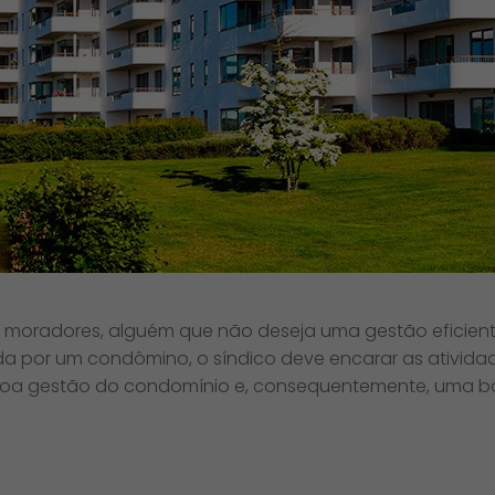
os e moradores, alguém que não deseja uma gestão eficie
da por um condômino, o síndico deve encarar as ativid
a boa gestão do condomínio e, consequentemente, uma b