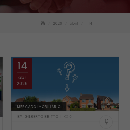
2026
abril
14
14
abr
2026
MERCADO IMOBILIÁRIO
|
BY:
GILBERTO BRITTO
0