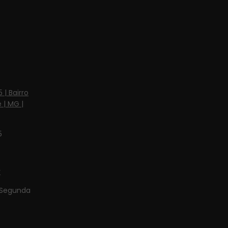
 | Bairro
 | MG |
5
r
Segunda