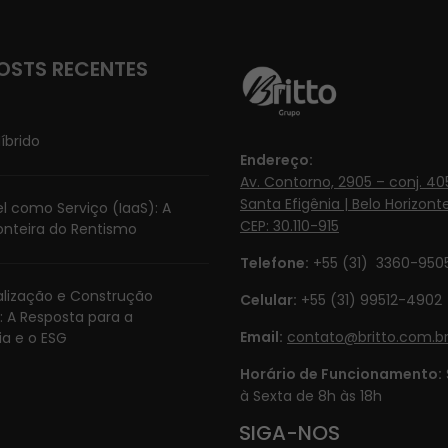
OSTS RECENTES
íbrido
Endereço:
Av. Contorno, 2905 – conj. 405
Santa Efigênia | Belo Horizonte
l como Serviço (IaaS): A
CEP: 30.110-915
onteira do Rentismo
Telefone:
+55 (31) 3360-950
ialização e Construção
Celular:
+55 (31) 99512-4902‬
: A Resposta para a
Email:
contato@britto.com.b
ia e o ESG
Horário de Funcionamento:
à Sexta de 8h às 18h
SIGA-NOS