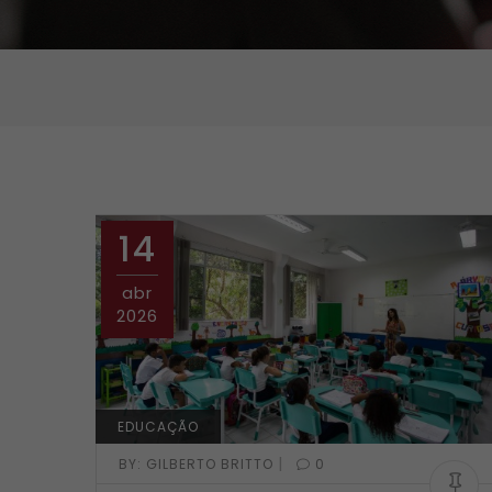
14
abr
2026
EDUCAÇÃO
|
BY:
GILBERTO BRITTO
0