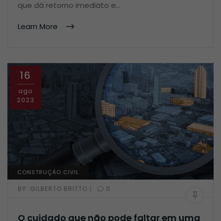
que dá retorno imediato e…
Learn More
16
ago
2023
CONSTRUÇÃO CIVIL
|
BY:
GILBERTO BRITTO
0
O cuidado que não pode faltar em uma