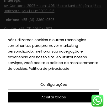
Endereço:
para o
Av. Contorno, 2905 – conj. 405 | Bairro Santa Efigênia | Belo
funcionamento
Horizonte | MG | CEP: 30.110-915
do site.
Telefone:
+55 (31) 3360-9505
Estatísticas
Celular:
+55 (31) 99512-4902‬
Para que
Email:
contato@britto.com.br
Nós utilizamos cookies e outras tecnologias
possamos
melhorar a
semelhantes para promover marketing
Horário de Funcionamento:
Segunda à Sexta de 8h às 18h
funcionalidade
personalizado, melhorar sua navegação e
SIGA-NOS
e estrutura do
experiência em nosso site. Ao utilizar nossos
site, com base
serviços, você aceita a política de monitoramento
na forma
de cookies.
Política de privacidade
como o site é
usado.
Configurações
Grupo Britto © 2010
| Todos Direitos Reservados |
Desenvolvido por:
União Soluções
Experiência
Aceitar todos
Para que o
nosso website