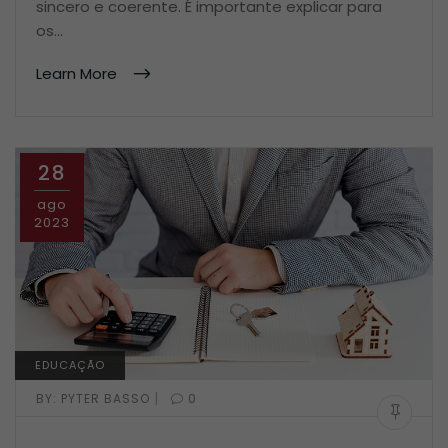
sincero e coerente. É importante explicar para
os…
Learn More
28
ago
2023
EDUCAÇÃO
|
BY:
PYTER BASSO
0