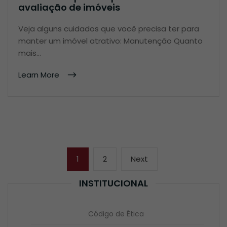
avaliação de imóveis
Veja alguns cuidados que você precisa ter para
manter um imóvel atrativo: Manutenção Quanto
mais…
Learn More
Navegação
Page
Page
Next
1
2
Next
por
page
posts
INSTITUCIONAL
Código de Ética