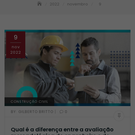
2022
novembro
9
9
nov
2022
CONSTRUÇÃO CIVIL
|
BY:
GILBERTO BRITTO
0
Qual é a diferença entre a avaliação