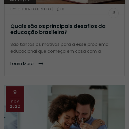
|
BY:
GILBERTO BRITTO
0
Quais são os principais desafios da
educação brasileira?
São tantos os motivos para a esse problema
educacional que começa em casa com a…
Learn More
9
nov
2022