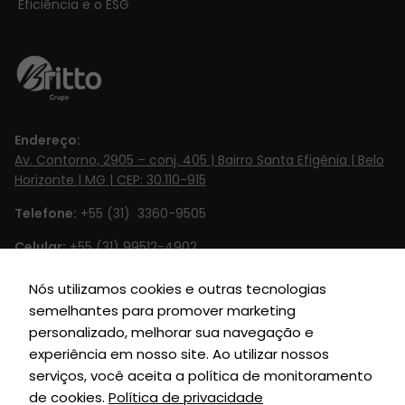
Eficiência e o ESG
Endereço:
Av. Contorno, 2905 – conj. 405 | Bairro Santa Efigênia | Belo
Horizonte | MG | CEP: 30.110-915
Telefone:
+55 (31) 3360-9505
Celular:
+55 (31) 99512-4902‬
Email:
contato@britto.com.br
Nós utilizamos cookies e outras tecnologias
semelhantes para promover marketing
Horário de Funcionamento:
Segunda à Sexta de 8h às 18h
personalizado, melhorar sua navegação e
SIGA-NOS
experiência em nosso site. Ao utilizar nossos
serviços, você aceita a política de monitoramento
de cookies.
Política de privacidade