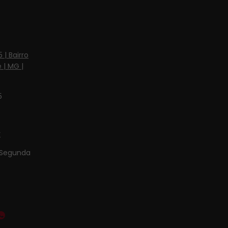
 | Bairro
 | MG |
5
r
Segunda