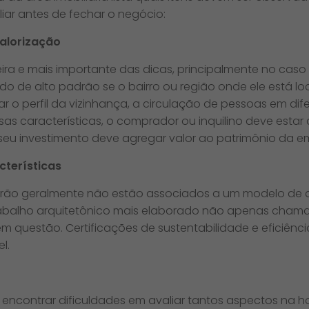
ar antes de fechar o negócio:
valorização
ira e mais importante das dicas, principalmente no caso d
do de alto padrão se o bairro ou região onde ele está l
rar o perfil da vizinhança, a circulação de pessoas em dif
ssas características, o comprador ou inquilino deve est
 seu investimento deve agregar valor ao patrimônio da e
cterísticas
drão geralmente não estão associados a um modelo de ar
rabalho arquitetônico mais elaborado não apenas chama
 questão. Certificações de sustentabilidade e eficiênci
l.
encontrar dificuldades em avaliar tantos aspectos na h