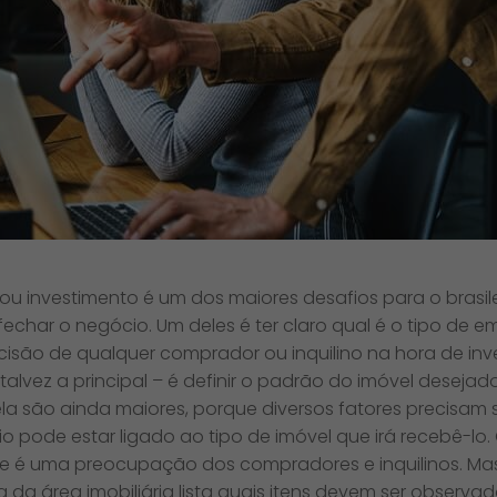
ou investimento é um dos maiores desafios para o brasilei
fechar o negócio. Um deles é ter claro qual é o tipo de
ecisão de qualquer comprador ou inquilino na hora de in
talvez a principal – é definir o padrão do imóvel desejad
ela são ainda maiores, porque diversos fatores precisam
o pode estar ligado ao tipo de imóvel que irá recebê-lo.
e é uma preocupação dos compradores e inquilinos. Ma
 da área imobiliária lista quais itens devem ser observa