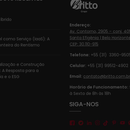
íbrido
Endereço:
Av. Contorno, 2905 – conj. 405
Santa Efigênia | Belo Horizonte
l como Serviço (IaaS): A
CEP: 30.110-915
onteira do Rentismo
Telefone:
+55 (31) 3360-950
ialização e Construção
Celular:
+55 (31) 99512-4902‬
: A Resposta para a
Email:
contato@britto.com.b
ia e o ESG
Horário de Funcionamento:
à Sexta de 8h às 18h
SIGA-NOS