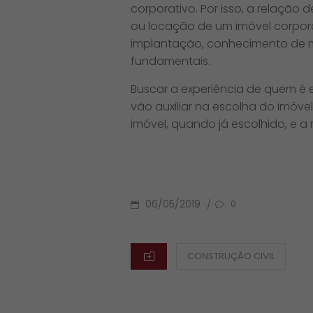
corporativo. Por isso, a relação
ou locação de um imóvel corpora
implantação, conhecimento de me
fundamentais.
Buscar a experiência de quem é 
vão auxiliar na escolha do imóve
imóvel, quando já escolhido, e 
POSTED
06/05/2019
/
0
ON
CATEGORIES
CONSTRUÇÃO CIVIL