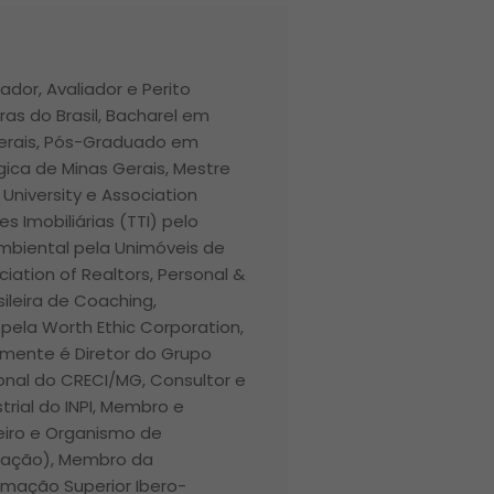
ador, Avaliador e Perito
ras do Brasil, Bacharel em
Gerais, Pós-Graduado em
ica de Minas Gerais, Mestre
r University e Association
 Imobiliárias (TTI) pelo
 Ambiental pela Unimóveis de
ciation of Realtors, Personal &
ileira de Coaching,
pela Worth Ethic Corporation,
lmente é Diretor do Grupo
ional do CRECI/MG, Consultor e
trial do INPI, Membro e
iro e Organismo de
ntação), Membro da
rmação Superior Ibero-