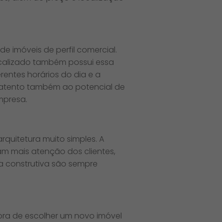
e imóveis de perfil comercial.
ocalizado também possui essa
erentes horários do dia e a
ar atento também ao potencial de
mpresa.
quitetura muito simples. A
m mais atenção dos clientes,
a construtiva são sempre
ora de escolher um novo imóvel