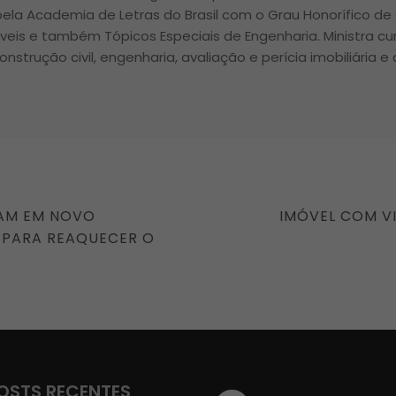
ela Academia de Letras do Brasil com o Grau Honorífico de
óveis e também Tópicos Especiais de Engenharia. Ministra c
onstrução civil, engenharia, avaliação e perícia imobiliária e
NEXT
AM EM NOVO
IMÓVEL COM VI
POST
 PARA REAQUECER O
OSTS RECENTES