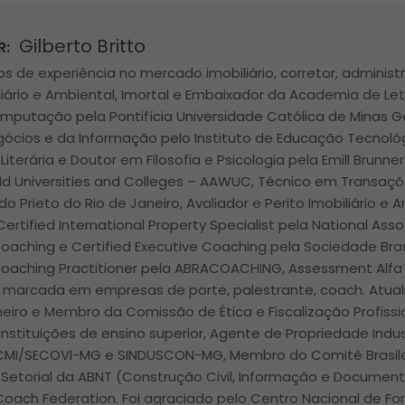
Gilberto Britto
R:
s de experiência no mercado imobiliário, corretor, administr
liário e Ambiental, Imortal e Embaixador da Academia de Let
mputação pela Pontifícia Universidade Católica de Minas 
gócios e da Informação pelo Instituto de Educação Tecnológ
 Literária e Doutor em Filosofia e Psicologia pela Emill Brunne
d Universities and Colleges – AAWUC, Técnico em Transações
ldo Prieto do Rio de Janeiro, Avaliador e Perito Imobiliário e
Certified International Property Specialist pela National Asso
Coaching e Certified Executive Coaching pela Sociedade Bras
Coaching Practitioner pela ABRACOACHING, Assessment Alfa 
ra marcada em empresas de porte, palestrante, coach. Atua
lheiro e Membro da Comissão de Ética e Fiscalização Profiss
nstituições de ensino superior, Agente de Propriedade Indus
 CMI/SECOVI-MG e SINDUSCON-MG, Membro do Comitê Brasile
Setorial da ABNT (Construção Civil, Informação e Docume
 Coach Federation. Foi agraciado pelo Centro Nacional de Fo