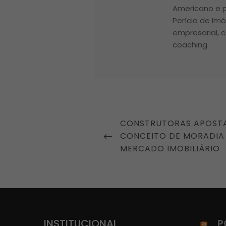
Americano e p
Perícia de Im
empresarial, c
coaching.
Navegação
PREVIOUS
CONSTRUTORAS APOST
de
POST
CONCEITO DE MORADIA
Post
MERCADO IMOBILIÁRIO
INSTITUCIONAL
P