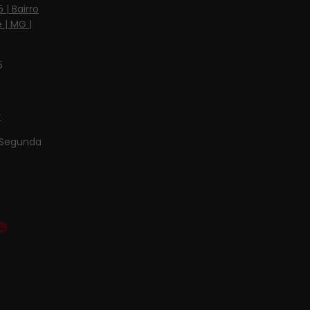
 | Bairro
 | MG |
5
r
Segunda