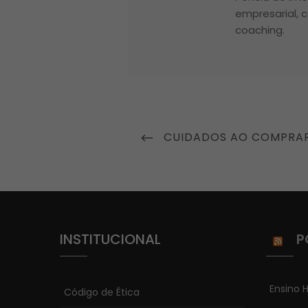
empresarial, c
coaching.
Navegação
PREVIOUS
CUIDADOS AO COMPRAR 
de
POST
Post
INSTITUCIONAL
P
Ensino H
Código de Ética