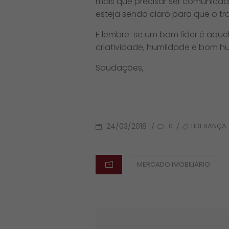
mais que precisar ser comunicad
esteja sendo claro para que o t
E lembre-se um bom líder é aque
criatividade, humildade e bom h
Saudações,
POSTED
TAGS
24/03/2018
LIDERANÇA
/
/
0
ON
CATEGORIES
MERCADO IMOBILIÁRIO