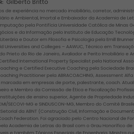
Gilberto Britto
R:
s de experiência no mercado imobiliário, corretor, administr
liário e Ambiental, Imortal e Embaixador da Academia de Let
mputação pela Pontifícia Universidade Católica de Minas 
gócios e da Informação pelo Instituto de Educação Tecnológ
 Literária e Doutor em Filosofia e Psicologia pela Emill Brunne
d Universities and Colleges – AAWUC, Técnico em Transações
ldo Prieto do Rio de Janeiro, Avaliador e Perito Imobiliário e
Certified International Property Specialist pela National Asso
Coaching e Certified Executive Coaching pela Sociedade Bras
Coaching Practitioner pela ABRACOACHING, Assessment Alfa 
ra marcada em empresas de porte, palestrante, coach. Atua
lheiro e Membro da Comissão de Ética e Fiscalização Profiss
nstituições de ensino superior, Agente de Propriedade Indus
 CMI/SECOVI-MG e SINDUSCON-MG, Membro do Comitê Brasile
Setorial da ABNT (Construção Civil, Informação e Docume
 Coach Federation. Foi agraciado pelo Centro Nacional de Fo
ela Academia de Letras do Brasil com o Grau Honorífico de
óveis e também Tópicos Especiais de Engenharia. Ministra c