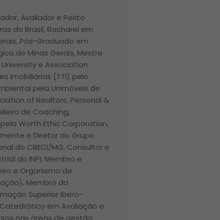
ador, Avaliador e Perito
ras do Brasil, Bacharel em
Gerais, Pós-Graduado em
ica de Minas Gerais, Mestre
r University e Association
 Imobiliárias (TTI) pelo
 Ambiental pela Unimóveis de
ciation of Realtors, Personal &
ileira de Coaching,
pela Worth Ethic Corporation,
lmente é Diretor do Grupo
ional do CRECI/MG, Consultor e
trial do INPI, Membro e
iro e Organismo de
ntação), Membro da
rmação Superior Ibero-
 Catedrático em Avaliação e
ursos nas áreas de gestão