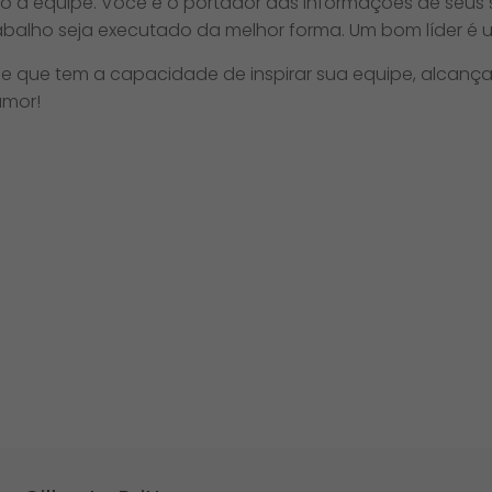
o à equipe. Você é o portador das informações de seus s
rabalho seja executado da melhor forma. Um bom líder é
le que tem a capacidade de inspirar sua equipe, alcan
umor!