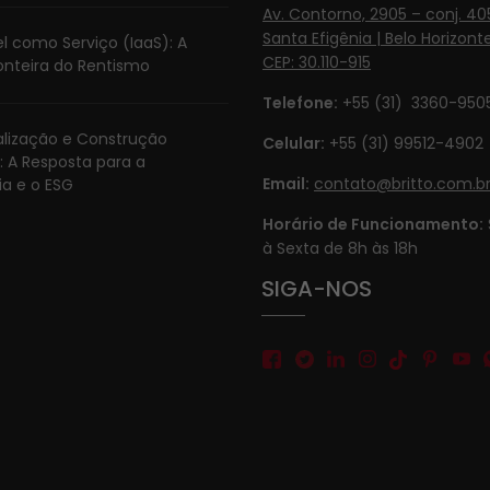
Av. Contorno, 2905 – conj. 405
Santa Efigênia | Belo Horizonte
l como Serviço (IaaS): A
CEP: 30.110-915
onteira do Rentismo
Telefone:
+55 (31) 3360-950
ialização e Construção
Celular:
+55 (31) 99512-4902‬
: A Resposta para a
Email:
contato@britto.com.b
ia e o ESG
Horário de Funcionamento:
à Sexta de 8h às 18h
SIGA-NOS