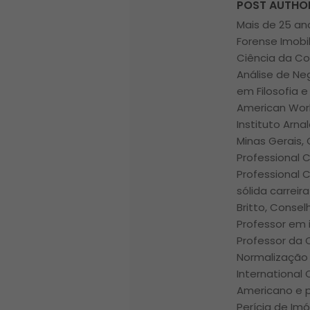
POST AUTHO
Mais de 25 ano
Forense Imobi
Ciência da Co
Análise de Ne
em Filosofia e
American Worl
Instituto Arna
Minas Gerais, 
Professional 
Professional 
sólida carrei
Britto, Conse
Professor em i
Professor da
Normalização 
International
Americano e p
Perícia de Im