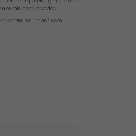
uperiores e precisa garantir que
 um exímio comunicador.
çando bons resultados com