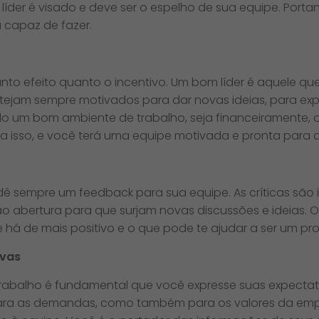
íder é visado e deve ser o espelho de sua equipe. Portan
 capaz de fazer.
to efeito quanto o incentivo. Um bom líder é aquele qu
ejam sempre motivados para dar novas ideias, para expre
ndo um bom ambiente de trabalho, seja financeiramente
 a isso, e você terá uma equipe motivada e pronta para at
 e dê sempre um feedback para sua equipe. As críticas são
o abertura para que surjam novas discussões e ideias. 
e há de mais positivo e o que pode te ajudar a ser um pro
ivas
 trabalho é fundamental que você expresse suas expectat
 para as demandas, como também para os valores da emp