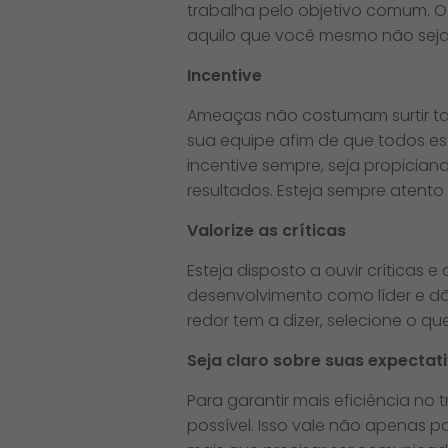
trabalha pelo objetivo comum. O l
aquilo que você mesmo não seja
Incentive
Ameaças não costumam surtir tan
sua equipe afim de que todos est
incentive sempre, seja propicia
resultados. Esteja sempre atento
Valorize as críticas
Esteja disposto a ouvir críticas
desenvolvimento como líder e dã
redor tem a dizer, selecione o qu
Seja claro sobre suas expectat
Para garantir mais eficiência no
possível. Isso vale não apenas