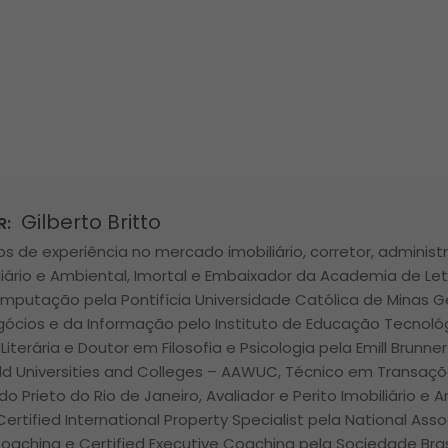
Gilberto Britto
R:
s de experiência no mercado imobiliário, corretor, administr
liário e Ambiental, Imortal e Embaixador da Academia de Let
mputação pela Pontifícia Universidade Católica de Minas 
gócios e da Informação pelo Instituto de Educação Tecnológ
 Literária e Doutor em Filosofia e Psicologia pela Emill Brunne
d Universities and Colleges – AAWUC, Técnico em Transações
ldo Prieto do Rio de Janeiro, Avaliador e Perito Imobiliário e
Certified International Property Specialist pela National Asso
Coaching e Certified Executive Coaching pela Sociedade Bras