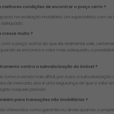
 melhores condições de encontrar o preço certo ?​
pacto na avaliação imobiliária. Um especialista, com as t
r adequado.
 cresce muito ?​
 é, com o preço acima do que ele realmente vale, certam
á quando se encontra o valor mais adequado, a possibil
strumento contra a subvalorização do imóvel ?​
o torna a venda mais difícil, por outro a subvalorização 
isa de mercado, isso é uma segurança de que o valor e
gião naquele período.
também para transações não imobiliárias ?
ão oferecidos como garantia ou ainda quando o proprie