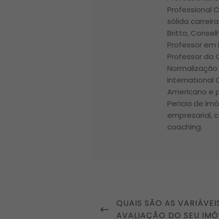
Professional 
sólida carrei
Britto, Conse
Professor em i
Professor da
Normalização 
International
Americano e p
Perícia de Im
empresarial, c
coaching.
Navegação
PREVIOUS
QUAIS SÃO AS VARIÁVEI
de
POST
AVALIAÇÃO DO SEU IMÓ