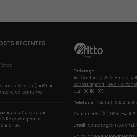
OSTS RECENTES
íbrido
Endereço:
Av. Contorno, 2905 – conj. 405
Santa Efigênia | Belo Horizonte
l como Serviço (IaaS): A
CEP: 30.110-915
onteira do Rentismo
Telefone:
+55 (31) 3360-950
ialização e Construção
Celular:
+55 (31) 99512-4902‬
: A Resposta para a
Email:
contato@britto.com.b
ia e o ESG
Horário de Funcionamento: