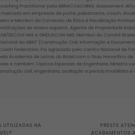
Coaching Practitioner pela ABRACOACHING, Assessment Alfa 
ra marcada em empresas de porte, palestrante, coach. Atua
lheiro e Membro da Comissão de Ética e Fiscalização Profiss
nstituições de ensino superior, Agente de Propriedade Indus
 CMI/SECOVI-MG e SINDUSCON-MG, Membro do Comitê Brasile
Setorial da ABNT (Construção Civil, Informação e Docume
 Coach Federation. Foi agraciado pelo Centro Nacional de Fo
ela Academia de Letras do Brasil com o Grau Honorífico de
óveis e também Tópicos Especiais de Engenharia. Ministra c
onstrução civil, engenharia, avaliação e perícia imobiliária e
NEXT
S UTILIZADAS NA
PRESTE ATEN
POST
VEL?
ACABAMENTOS A