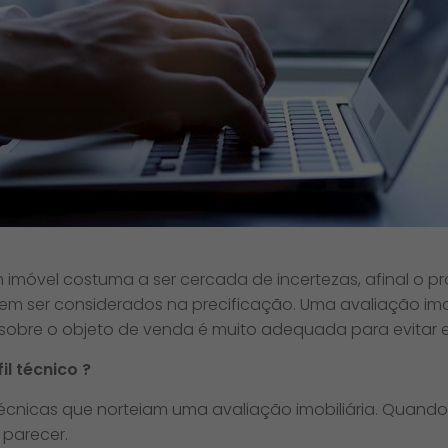
imóvel costuma a ser cercada de incertezas, afinal o pr
m ser considerados na precificação. Uma avaliação imobi
sobre o objeto de venda é muito adequada para evitar 
l técnico ?​
cnicas que norteiam uma avaliação imobiliária. Quando 
parecer.