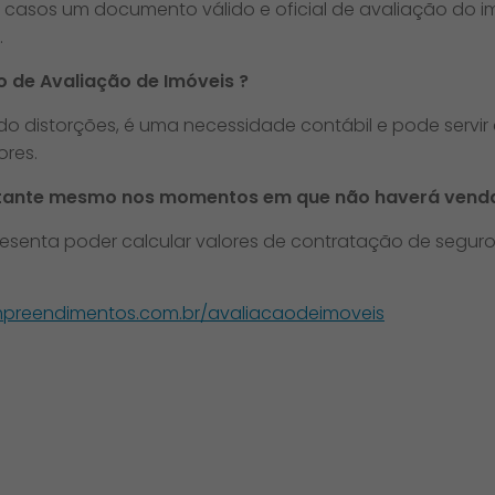
casos um documento válido e oficial de avaliação do i
​
 de Avaliação de Imóveis ? ​
ando distorções, é uma necessidade contábil e pode serv
ores.
ortante mesmo nos momentos em que não haverá venda
resenta poder calcular valores de contratação de segur
empreendimentos.com.br/avaliacaodeimoveis