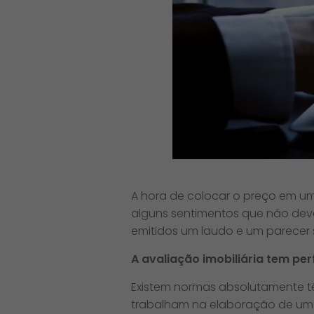
A hora de colocar o preço em um 
alguns sentimentos que não deve
emitidos um laudo e um parecer 
A avaliação imobiliária tem perfi
Existem normas absolutamente té
trabalham na elaboração de um 