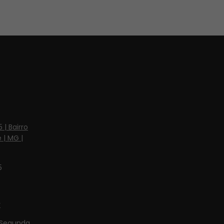
 | Bairro
 | MG |
5
r
Segunda