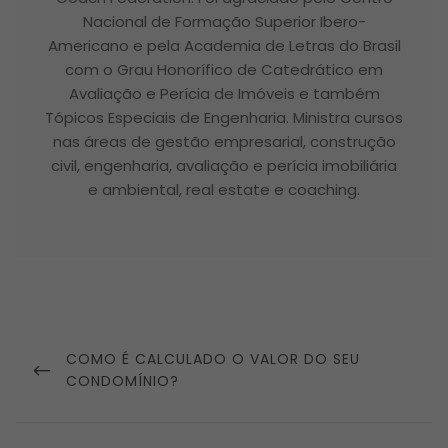
Nacional de Formação Superior Ibero-
Americano e pela Academia de Letras do Brasil
com o Grau Honorífico de Catedrático em
Avaliação e Perícia de Imóveis e também
Tópicos Especiais de Engenharia. Ministra cursos
nas áreas de gestão empresarial, construção
civil, engenharia, avaliação e perícia imobiliária
e ambiental, real estate e coaching.
Navegação
de
PREVIOUS
COMO É CALCULADO O VALOR DO SEU
Post
POST
CONDOMÍNIO?