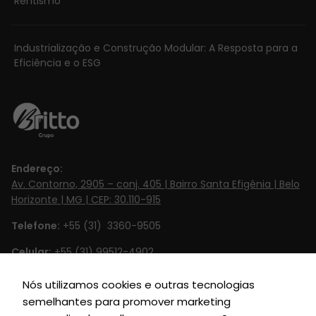
Rentismo
Industrialização e Construção Modular: A Resposta para a
Eficiência e o ESG
Necessário
Esses cookies
Endereço:
não são
Av. Contorno, 2905 – conj. 405 | Bairro Santa Efigênia | Belo
opcionais. Eles
Horizonte | MG | CEP: 30.110-915
são
Telefone:
+55 (31) 3360-9505
necessários
para o
Celular:
+55 (31) 99512-4902‬
funcionamento
do site.
Email:
contato@britto.com.br
Nós utilizamos cookies e outras tecnologias
semelhantes para promover marketing
Horário de Funcionamento:
Segunda à Sexta de 8h às 18h