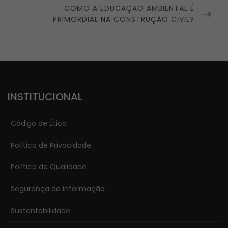
NEXT
COMO A EDUCAÇÃO AMBIENTAL É
POST
PRIMORDIAL NA CONSTRUÇÃO CIVIL?
INSTITUCIONAL
Código de Ética
Política de Privacidade
Política de Qualidade
Segurança da Informação
Sustentabilidade