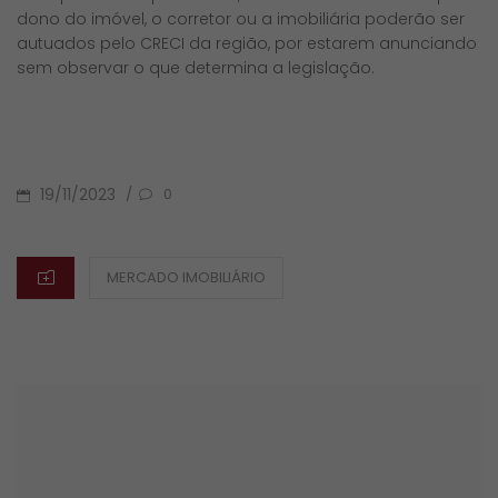
dono do imóvel, o corretor ou a imobiliária poderão ser
autuados pelo CRECI da região, por estarem anunciando
sem observar o que determina a legislação.
POSTED
19/11/2023
/
0
ON
CATEGORIES
MERCADO IMOBILIÁRIO