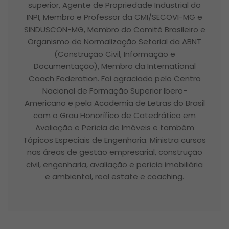
superior, Agente de Propriedade Industrial do
funcionamento
do site.
INPI, Membro e Professor da CMI/SECOVI-MG e
SINDUSCON-MG, Membro do Comitê Brasileiro e
Organismo de Normalização Setorial da ABNT
Estatísticas
(Construção Civil, Informação e
Para que
Documentação), Membro da International
possamos
Coach Federation. Foi agraciado pelo Centro
melhorar a
Nacional de Formação Superior Ibero-
funcionalidade
Americano e pela Academia de Letras do Brasil
e estrutura do
com o Grau Honorífico de Catedrático em
site, com base
Avaliação e Perícia de Imóveis e também
na forma
Tópicos Especiais de Engenharia. Ministra cursos
como o site é
nas áreas de gestão empresarial, construção
usado.
civil, engenharia, avaliação e perícia imobiliária
e ambiental, real estate e coaching.
Experiência
Para que o
nosso website