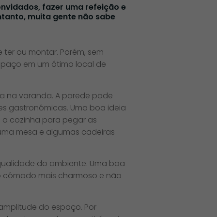
nvidados, fazer uma refeição e
ntanto, muita gente não sabe
e ter ou montar. Porém, sem
espaço em um ótimo local de
nha na varanda. A parede pode
es gastronômicas. Uma boa ideia
é a cozinha para pegar as
 uma mesa e algumas cadeiras
qualidade do ambiente. Uma boa
ixa o cômodo mais charmoso e não
amplitude do espaço. Por