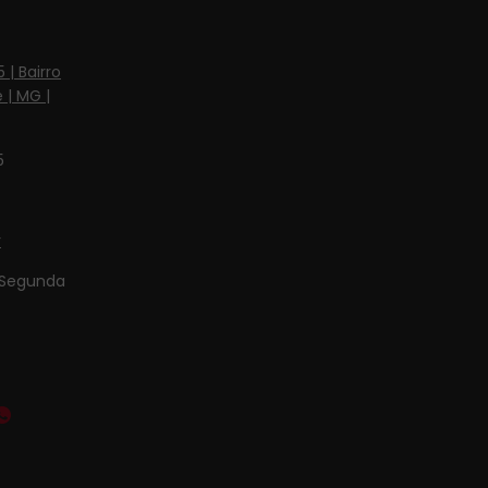
 | Bairro
 | MG |
5
r
Segunda