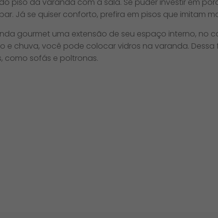
 do piso da varanda com a sala. Se puder investir em por
par. Já se quiser conforto, prefira em pisos que imitam m
nda gourmet uma extensão de seu espaço interno, no ca
to e chuva, você pode colocar vidros na varanda. Dess
s, como sofás e poltronas.