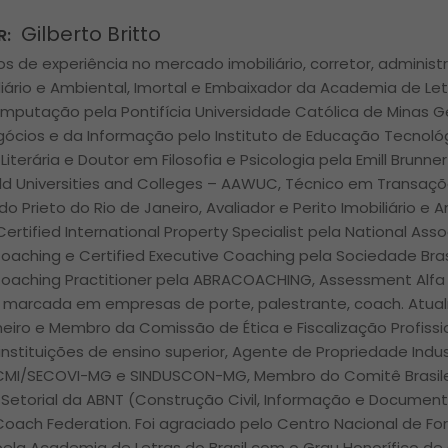
Gilberto Britto
R:
s de experiência no mercado imobiliário, corretor, administr
liário e Ambiental, Imortal e Embaixador da Academia de Let
mputação pela Pontifícia Universidade Católica de Minas 
gócios e da Informação pelo Instituto de Educação Tecnológ
 Literária e Doutor em Filosofia e Psicologia pela Emill Brunne
d Universities and Colleges – AAWUC, Técnico em Transações
ldo Prieto do Rio de Janeiro, Avaliador e Perito Imobiliário e
Certified International Property Specialist pela National Asso
Coaching e Certified Executive Coaching pela Sociedade Bras
Coaching Practitioner pela ABRACOACHING, Assessment Alfa 
ra marcada em empresas de porte, palestrante, coach. Atua
lheiro e Membro da Comissão de Ética e Fiscalização Profiss
nstituições de ensino superior, Agente de Propriedade Indus
 CMI/SECOVI-MG e SINDUSCON-MG, Membro do Comitê Brasile
Setorial da ABNT (Construção Civil, Informação e Docume
 Coach Federation. Foi agraciado pelo Centro Nacional de Fo
ela Academia de Letras do Brasil com o Grau Honorífico de