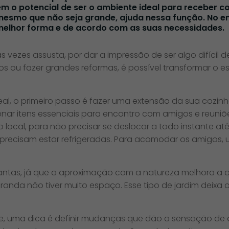
 o potencial de ser o ambiente ideal para receber co
, mesmo que não seja grande, ajuda nessa função. No e
elhor forma e de acordo com as suas necessidades.
 vezes assusta, por dar a impressão de ser algo difícil d
os ou fazer grandes reformas, é possível transformar o 
eal, o primeiro passo é fazer uma extensão da sua cozi
ar itens essenciais para encontro com amigos e reuniõ
local, para não precisar se deslocar a todo instante at
precisam estar refrigeradas. Para acomodar os amigos,
ntas, já que a aproximação com a natureza melhora a 
a varanda não tiver muito espaço. Esse tipo de jardim de
e, uma dica é definir mudanças que dão a sensação de 