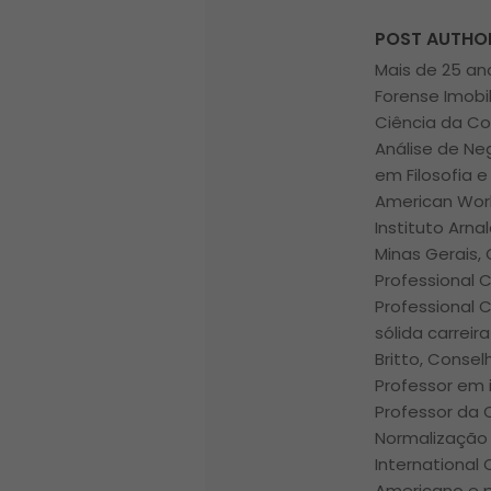
POST AUTHO
Mais de 25 ano
Forense Imobi
Ciência da Co
Análise de Ne
em Filosofia e
American Worl
Instituto Arna
Minas Gerais, 
Professional 
Professional 
sólida carrei
Britto, Conse
Professor em i
Professor da
Normalização 
International
Americano e p