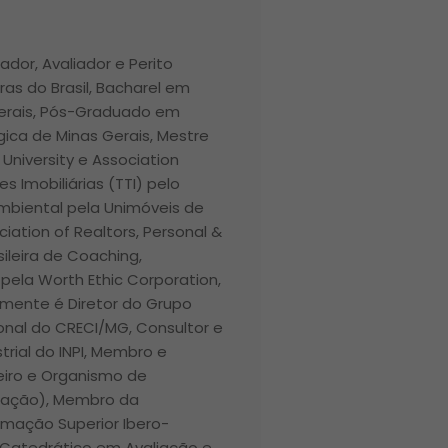
ador, Avaliador e Perito
ras do Brasil, Bacharel em
Gerais, Pós-Graduado em
ica de Minas Gerais, Mestre
r University e Association
 Imobiliárias (TTI) pelo
 Ambiental pela Unimóveis de
ciation of Realtors, Personal &
ileira de Coaching,
pela Worth Ethic Corporation,
lmente é Diretor do Grupo
ional do CRECI/MG, Consultor e
trial do INPI, Membro e
iro e Organismo de
ntação), Membro da
rmação Superior Ibero-
 Catedrático em Avaliação e