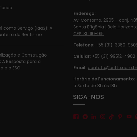
íbrido
Endereço:
Av. Contorno, 2905 – conj. 405
Santa Efigênia | Belo Horizonte
l como Serviço (IaaS): A
CEP: 30.110-915
onteira do Rentismo
Telefone:
+55 (31) 3360-950
ialização e Construção
Celular:
+55 (31) 99512-4902‬
: A Resposta para a
Email:
contato@britto.com.b
ia e o ESG
Horário de Funcionamento:
à Sexta de 8h às 18h
SIGA-NOS