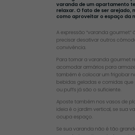
varanda de um apartamento tem
relaxar. O fato de ser arejado
como aproveitar o espaço da m
A expressão “varanda gourmet” às
precisar desativar outros cômod
convivência.
Para tornar a varanda gourmet r
acomodar armários para armazen
também é colocar um frigobar no 
bebidas geladas e comidas que 
ou puffs já são o suficiente.
Aposte também nos vasos de pla
ideia é o jardim vertical, se su
ocupa espaço.
Se sua varanda não é tão grand