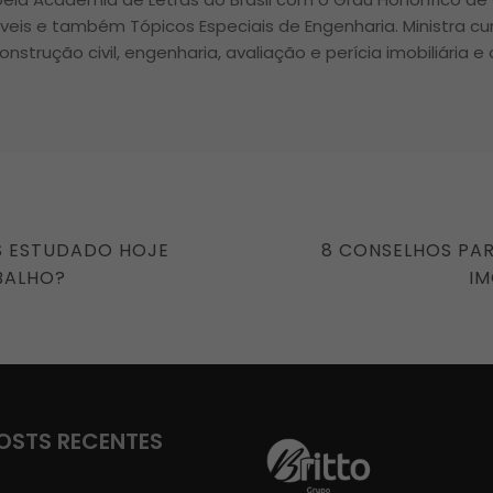
óveis e também Tópicos Especiais de Engenharia. Ministra c
onstrução civil, engenharia, avaliação e perícia imobiliária e
NEXT
S ESTUDADO HOJE
8 CONSELHOS PA
POST
BALHO?
IM
OSTS RECENTES