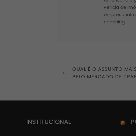
Perícia de Im
empresarial, c
coaching.
Navegação
PREVIOUS
QUAL É O ASSUNTO MAI
de
POST
PELO MERCADO DE TRA
Post
INSTITUCIONAL
P