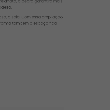
celanato, a pedra garantirá mais
adeira.
so, a sala. Com essa ampliação,
a forma também o espaço fica