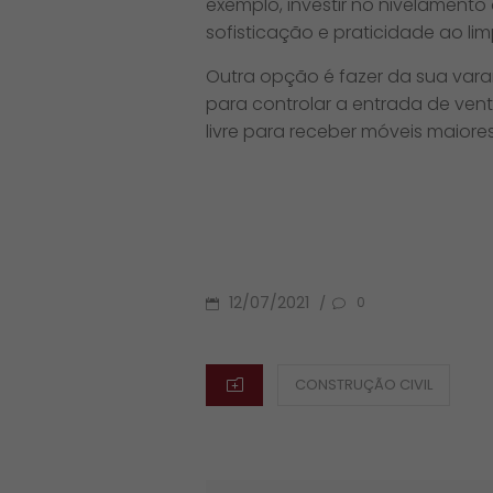
exemplo, investir no nivelamento
sofisticação e praticidade ao lim
Outra opção é fazer da sua vara
para controlar a entrada de ven
livre para receber móveis maiore
POSTED
12/07/2021
/
0
ON
CATEGORIES
CONSTRUÇÃO CIVIL