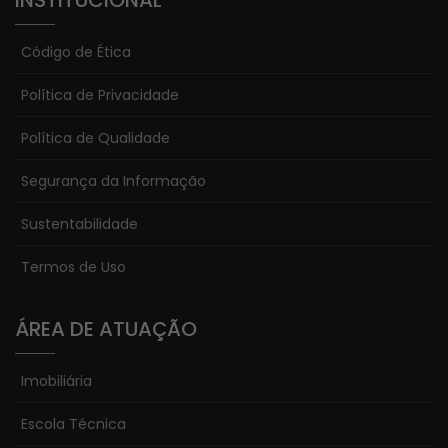
INSTITUCIONAL
Código de Ética
Política de Privacidade
Necessário
Esses cookies
Política de Qualidade
não são
opcionais. Eles
Segurança da Informação
são
Sustentabilidade
necessários
para o
Termos de Uso
funcionamento
do site.
ÁREA DE ATUAÇÃO
Estatísticas
Imobiliária
Para que
possamos
Escola Técnica
melhorar a