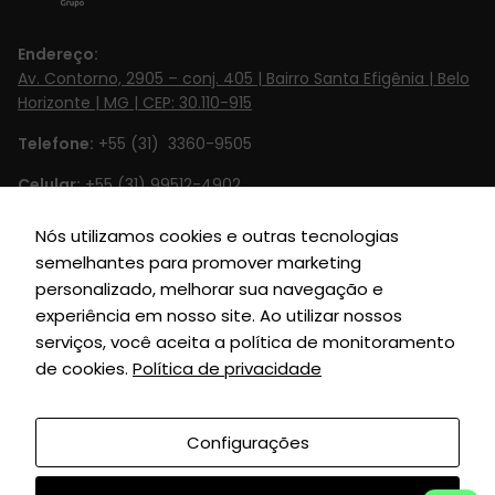
desaparecerão
do site.
Endereço:
Av. Contorno, 2905 – conj. 405 | Bairro Santa Efigênia | Belo
Horizonte | MG | CEP: 30.110-915
Marketing
Ao compartilhar
Telefone:
+55 (31) 3360-9505
seus interesses
Celular:
+55 (31) 99512-4902‬
e
comportamento
Email:
contato@britto.com.br
Nós utilizamos cookies e outras tecnologias
ao visitar nosso
semelhantes para promover marketing
site, você
Horário de Funcionamento:
Segunda à Sexta de 8h às 18h
aumenta a
personalizado, melhorar sua navegação e
SIGA-NOS
chance de ver
experiência em nosso site. Ao utilizar nossos
conteúdo e
serviços, você aceita a política de monitoramento
ofertas
de cookies.
Política de privacidade
personalizadas.
Configurações
Grupo Britto © 2010
| Todos Direitos Reservados |
Desenvolvido por:
União Soluções