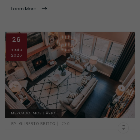
Learn More
26
maio
2026
MERCADO IMOBILIÁRIO
|
BY:
GILBERTO BRITTO
0