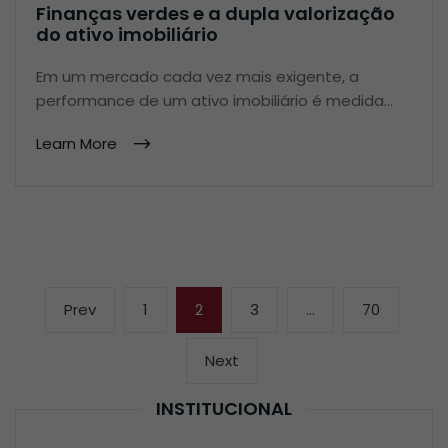
Finanças verdes e a dupla valorização
do ativo imobiliário
Em um mercado cada vez mais exigente, a
performance de um ativo imobiliário é medida…
Learn More
Navegação
Previous
Page
Page
Page
Page
Prev
1
2
3
…
70
por
page
posts
Next
Next
page
INSTITUCIONAL