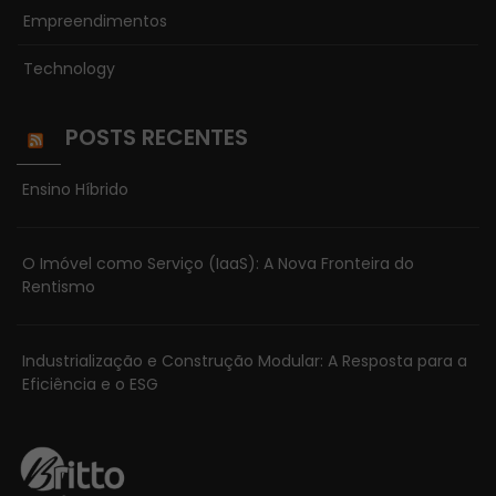
funcionalidade
Empreendimentos
e estrutura do
site, com base
Technology
na forma
como o site é
POSTS RECENTES
usado.
Ensino Híbrido
Experiência
Para que o
O Imóvel como Serviço (IaaS): A Nova Fronteira do
nosso website
Rentismo
funcione o
melhor possível
durante a sua
Industrialização e Construção Modular: A Resposta para a
visita. Se você
Eficiência e o ESG
recusar esses
cookies,
algumas
funcionalidades