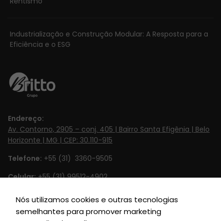
Rentismo
Experiência
Industrialização e Construção Modular: A Resposta para a
Eficiência e o ESG
Para que o
nosso website
funcione o
melhor possível
durante a sua
visita. Se você
recusar esses
Endereço:
cookies,
Av. Contorno, 2905 – conj. 405 | Bairro Santa Efigênia | Belo
algumas
Horizonte | MG | CEP: 30.110-915
funcionalidades
Telefone:
+55 (31) 3360-9505
desaparecerão
do site.
Celular:
+55 (31) 99512-4902‬
Email:
contato@britto.com.br
Nós utilizamos cookies e outras tecnologias
Marketing
semelhantes para promover marketing
Horário de Funcionamento:
Segunda à Sexta de 8h às 18h
Ao compartilhar