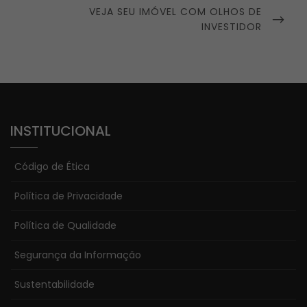
NEXT
VEJA SEU IMÓVEL COM OLHOS DE
POST
INVESTIDOR
INSTITUCIONAL
Código de Ética
Política de Privacidade
Política de Qualidade
Segurança da Informação
Sustentabilidade
Necessário