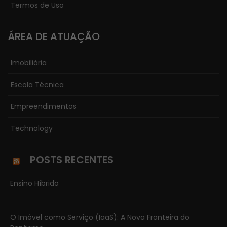
Esses cookies
Termos de Uso
não são
opcionais. Eles
ÁREA DE ATUAÇÃO
são
necessários
para o
Imobiliária
funcionamento
Escola Técnica
do site.
Empreendimentos
Estatísticas
Technology
Para que
possamos
melhorar a
POSTS RECENTES
funcionalidade
e estrutura do
Ensino Híbrido
site, com base
na forma
como o site é
O Imóvel como Serviço (IaaS): A Nova Fronteira do
usado.