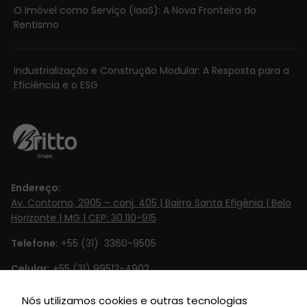
O Imóvel como Serviço (IaaS): A Nova Fronteira do
Estatísticas
Rentismo
Para que
possamos
melhorar a
Industrialização e Construção Modular: A Resposta para a
Eficiência e o ESG
funcionalidade
e estrutura do
site, com base
na forma
como o site é
usado.
Endereço:
Av. Contorno, 2905 – conj. 405 | Bairro Santa Efigênia | Belo
Experiência
Horizonte | MG | CEP: 30.110-915
Para que o
Telefone:
+55 (31) 3360-9505
nosso website
funcione o
Celular:
+55 (31) 99512-4902‬
melhor possível
durante a sua
Email:
contato@britto.com.br
Nós utilizamos cookies e outras tecnologias