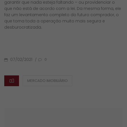
garantir que nada esteja faltando – ou providenciar o
que não está de acordo com a lei. Da mesma forma, ele
faz um levantamento completo do futuro comprador, o
que torna toda a operação muito mais segura e
desburocratizada.
POSTED
07/02/2021
/
0
ON
CATEGORIES
MERCADO IMOBILIÁRIO