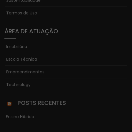
Sustentabilidade
Termos de Uso
ÁREA DE ATUAÇÃO
Imobiliária
Escola Técnica
Necessário
Empreendimentos
Esses cookies
não são
Technology
opcionais. Eles
são
necessários
POSTS RECENTES
para o
funcionamento
Ensino Híbrido
do site.