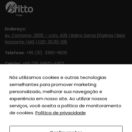
Endereço:
Av. Contorno, 2905 – conj. 405 | Bairro Santa Efigênia | Belo
Necessário
Horizonte | MG | CEP: 30.110-915
Esses cookies
Telefone:
+55 (31) 3360-9505
não são
opcionais. Eles
Celular:
+55 (31) 99512-4902‬
são
necessários
Email:
contato@britto.com.br
Nós utilizamos cookies e outras tecnologias
para o
semelhantes para promover marketing
Horário de Funcionamento:
Segunda à Sexta de 8h às 18h
funcionamento
personalizado, melhorar sua navegação e
do site.
SIGA-NOS
experiência em nosso site. Ao utilizar nossos
serviços, você aceita a política de monitoramento
de cookies.
Política de privacidade
Estatísticas
Para que
possamos