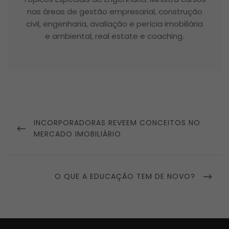
nas áreas de gestão empresarial, construção
civil, engenharia, avaliação e perícia imobiliária
e ambiental, real estate e coaching.
Navegação
de
PREVIOUS
INCORPORADORAS REVEEM CONCEITOS NO
Post
POST
MERCADO IMOBILIÁRIO
NEXT
O QUE A EDUCAÇÃO TEM DE NOVO?
POST