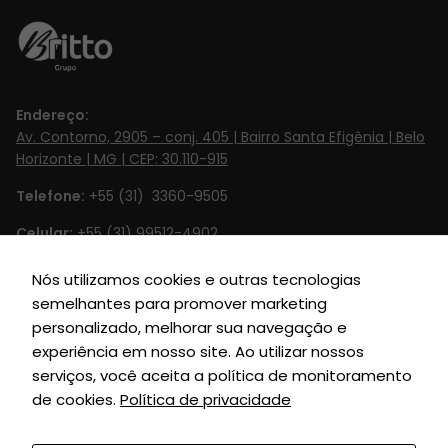
Endereço:
Av. Contorno, 2905 – conj. 405 | Bairro Santa Efigênia | Belo
Horizonte | MG | CEP: 30.110-915
Telefone:
+55 (31) 3360-9505
Celular:
+55 (31) 99512-4902‬
Email:
contato@britto.com.br
Nós utilizamos cookies e outras tecnologias
semelhantes para promover marketing
Horário de Funcionamento:
Segunda à Sexta de 8h às 18h
personalizado, melhorar sua navegação e
SIGA-NOS
experiência em nosso site. Ao utilizar nossos
serviços, você aceita a política de monitoramento
de cookies.
Política de privacidade