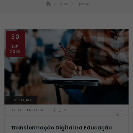
2026
junho
30
jun
2026
EDUCAÇÃO
|
BY:
GILBERTO BRITTO
0
Transformação Digital na Educação