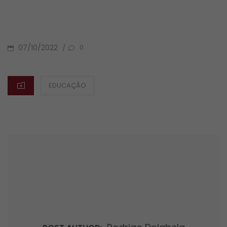
POSTED
07/10/2022
/
0
ON
CATEGORIES
EDUCAÇÃO