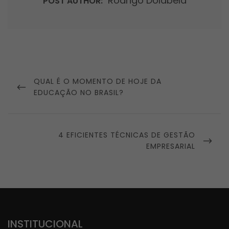
Rodrigo Dolabela
POST AUTHOR:
Navegação
de
PREVIOUS
QUAL É O MOMENTO DE HOJE DA
Post
POST
EDUCAÇÃO NO BRASIL?
NEXT
4 EFICIENTES TÉCNICAS DE GESTÃO
POST
EMPRESARIAL
INSTITUCIONAL