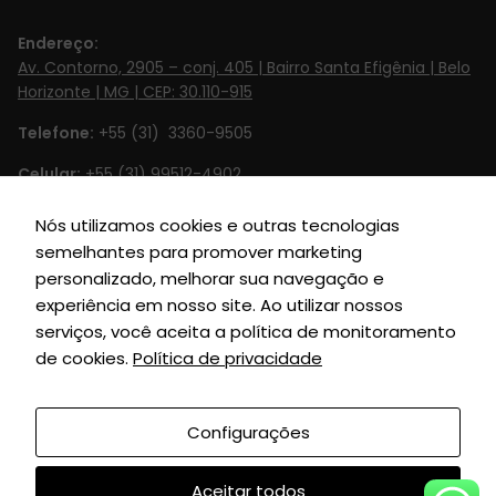
Endereço:
Av. Contorno, 2905 – conj. 405 | Bairro Santa Efigênia | Belo
Horizonte | MG | CEP: 30.110-915
Necessário
Telefone:
+55 (31) 3360-9505
Esses cookies
não são
Celular:
+55 (31) 99512-4902‬
opcionais. Eles
Email:
contato@britto.com.br
são
Nós utilizamos cookies e outras tecnologias
necessários
semelhantes para promover marketing
Horário de Funcionamento:
Segunda à Sexta de 8h às 18h
para o
personalizado, melhorar sua navegação e
SIGA-NOS
funcionamento
experiência em nosso site. Ao utilizar nossos
do site.
serviços, você aceita a política de monitoramento
de cookies.
Política de privacidade
Estatísticas
Para que
Configurações
Grupo Britto © 2010
| Todos Direitos Reservados |
possamos
Desenvolvido por:
União Soluções
melhorar a
Aceitar todos