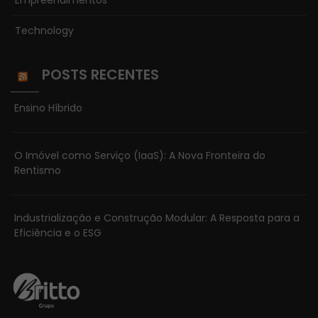
para o
funcionamento
Technology
do site.
POSTS RECENTES
Estatísticas
Ensino Híbrido
Para que
possamos
melhorar a
O Imóvel como Serviço (IaaS): A Nova Fronteira do
funcionalidade
Rentismo
e estrutura do
site, com base
na forma
Industrialização e Construção Modular: A Resposta para a
como o site é
Eficiência e o ESG
usado.
Experiência
Para que o