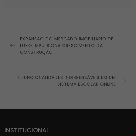
Navegação
de
PREVIOUS
EXPANSÃO DO MERCADO IMOBILIÁRIO DE
Post
POST
LUXO IMPULSIONA CRESCIMENTO DA
CONSTRUÇÃO
NEXT
7 FUNCIONALIDADES INDISPENSÁVEIS EM UM
POST
SISTEMA ESCOLAR ONLINE
INSTITUCIONAL