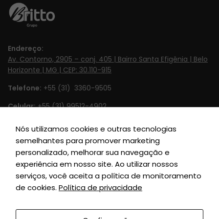
Endereço:
Av. Contorno, 2905 – conj. 405 | Bairro Santa Efigênia | Belo
Necessário
Horizonte | MG | CEP: 30.110-915
Esses cookies
Telefone:
+55 (31) 3360-9505
não são
opcionais. Eles
Celular:
+55 (31) 99512-4902‬
são
necessários
Email:
contato@britto.com.br
Nós utilizamos cookies e outras tecnologias
para o
semelhantes para promover marketing
Horário de Funcionamento:
Segunda à Sexta de 8h às 18h
funcionamento
personalizado, melhorar sua navegação e
do site.
SIGA-NOS
experiência em nosso site. Ao utilizar nossos
serviços, você aceita a política de monitoramento
de cookies.
Política de privacidade
Estatísticas
Para que
possamos