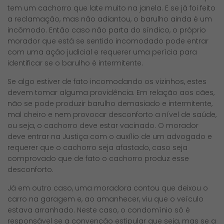
tem um cachorro que late muito na janela. E se já foi feito
a reclamação, mas não adiantou, o barulho ainda é um
incômodo. Então caso não parta do síndico, o próprio
morador que está se sentido incomodado pode entrar
com uma ação judicial e requerer uma perícia para
identificar se o barulho é intermitente.
Se algo estiver de fato incomodando os vizinhos, estes
devem tomar alguma providência. Em relação aos cães,
não se pode produzir barulho demasiado e intermitente,
mal cheiro e nem provocar desconforto a nível de saúde,
ou seja, o cachorro deve estar vacinado. O morador
deve entrar na Justiça com o auxílio de um advogado e
requerer que o cachorro seja afastado, caso seja
comprovado que de fato o cachorro produz esse
desconforto.
Já em outro caso, uma moradora contou que deixou o
carro na garagem e, ao amanhecer, viu que o veículo
estava arranhado. Neste caso, o condomínio só é
responsável se a convenção estipular que seja, mas se a