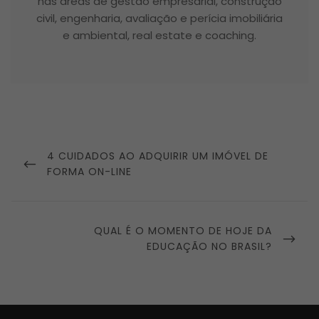
nas áreas de gestão empresarial, construção
civil, engenharia, avaliação e perícia imobiliária
e ambiental, real estate e coaching.
Navegação
de
PREVIOUS
4 CUIDADOS AO ADQUIRIR UM IMÓVEL DE
Post
POST
FORMA ON-LINE
NEXT
QUAL É O MOMENTO DE HOJE DA
POST
EDUCAÇÃO NO BRASIL?