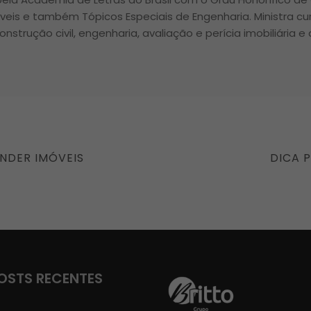
óveis e também Tópicos Especiais de Engenharia. Ministra c
onstrução civil, engenharia, avaliação e perícia imobiliária e
NEXT
NDER IMÓVEIS
DICA 
POST
OSTS RECENTES