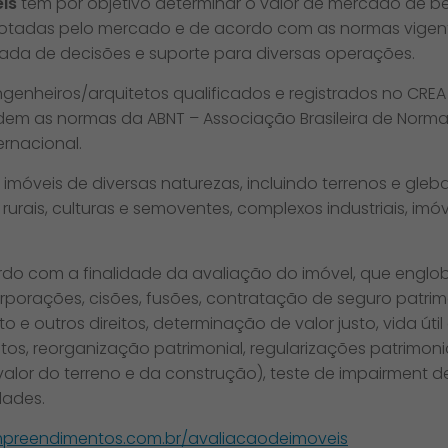
is
tem por objetivo determinar o valor de mercado de be
otadas pelo mercado e de acordo com as normas vigen
ada de decisões e suporte para diversas operações.
genheiros/arquitetos qualificados e registrados no CREA
dem as normas da ABNT – Associação Brasileira de Nor
ernacional.
imóveis de diversas naturezas, incluindo terrenos e gleba
rais, culturas e semoventes, complexos industriais, imóvei
do com a finalidade da avaliação do imóvel, que engl
rporações, cisões, fusões, contratação de seguro patrim
 e outros direitos, determinação de valor justo, vida út
ntos, reorganização patrimonial, regularizações patrimo
alor do terreno e da construção), teste de impairment d
dades.
empreendimentos.com.br/avaliacaodeimoveis