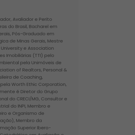
ador, Avaliador e Perito
ras do Brasil, Bacharel em
Gerais, Pós-Graduado em
ica de Minas Gerais, Mestre
r University e Association
 Imobiliárias (TTI) pelo
 Ambiental pela Unimóveis de
ciation of Realtors, Personal &
ileira de Coaching,
pela Worth Ethic Corporation,
lmente é Diretor do Grupo
ional do CRECI/MG, Consultor e
trial do INPI, Membro e
iro e Organismo de
ntação), Membro da
rmação Superior Ibero-
 Catedrático em Avaliação e