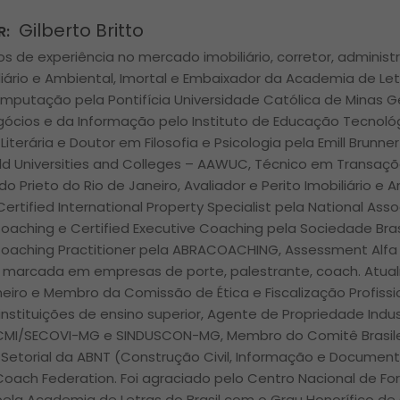
Gilberto Britto
R:
s de experiência no mercado imobiliário, corretor, administr
liário e Ambiental, Imortal e Embaixador da Academia de Let
mputação pela Pontifícia Universidade Católica de Minas 
gócios e da Informação pelo Instituto de Educação Tecnológ
 Literária e Doutor em Filosofia e Psicologia pela Emill Brunne
d Universities and Colleges – AAWUC, Técnico em Transações
ldo Prieto do Rio de Janeiro, Avaliador e Perito Imobiliário e
Certified International Property Specialist pela National Asso
Coaching e Certified Executive Coaching pela Sociedade Bras
Coaching Practitioner pela ABRACOACHING, Assessment Alfa 
ra marcada em empresas de porte, palestrante, coach. Atua
lheiro e Membro da Comissão de Ética e Fiscalização Profiss
nstituições de ensino superior, Agente de Propriedade Indus
 CMI/SECOVI-MG e SINDUSCON-MG, Membro do Comitê Brasile
Setorial da ABNT (Construção Civil, Informação e Docume
 Coach Federation. Foi agraciado pelo Centro Nacional de Fo
ela Academia de Letras do Brasil com o Grau Honorífico de