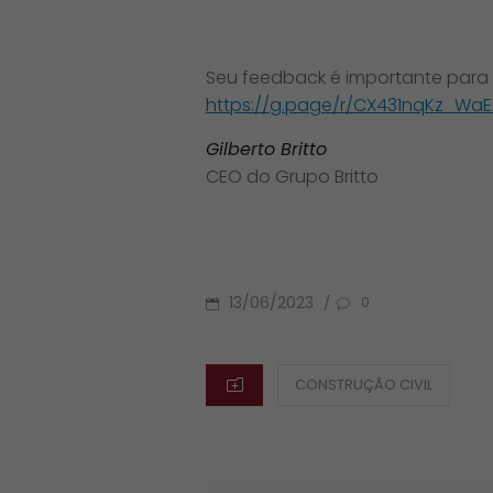
Seu feedback é importante para
https://g.page/r/CX431nqKz_WaE
Gilberto Britto
CEO do Grupo Britto
POSTED
13/06/2023
/
0
ON
CATEGORIES
CONSTRUÇÃO CIVIL