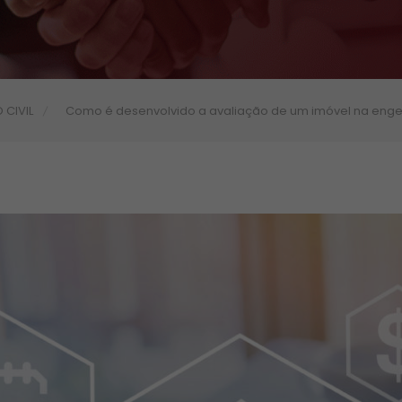
CIVIL
Como é desenvolvido a avaliação de um imóvel na enge