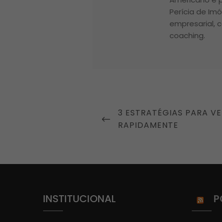
Perícia de Im
empresarial, c
coaching.
Navegação
PREVIOUS
3 ESTRATÉGIAS PARA VE
de
POST
RAPIDAMENTE
Post
INSTITUCIONAL
P