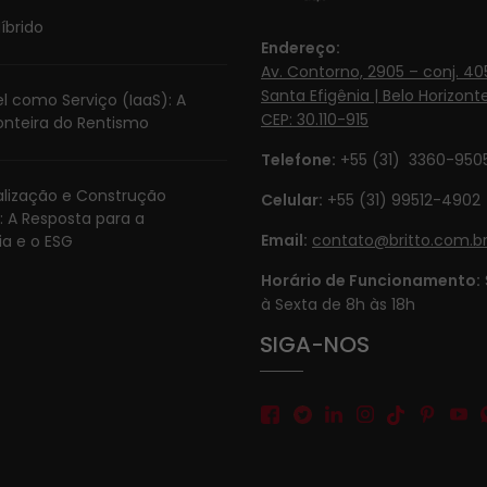
íbrido
Endereço:
Av. Contorno, 2905 – conj. 405
Santa Efigênia | Belo Horizonte
l como Serviço (IaaS): A
CEP: 30.110-915
onteira do Rentismo
Telefone:
+55 (31) 3360-950
ialização e Construção
Celular:
+55 (31) 99512-4902‬
: A Resposta para a
Email:
contato@britto.com.b
ia e o ESG
Horário de Funcionamento:
à Sexta de 8h às 18h
SIGA-NOS