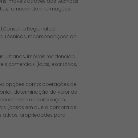
ns imóveis através das técnicas
tes, fornecendo informações
 (Conselho Regional de
mas Técnicas, recomendações do
s urbanas, imóveis residenciais
s comerciais (lojas, escritórios,
oba opções como: operações de
onial, determinação do valor de
il econômica e depreciação,
niais (casos em que a compra de
e ativos, propriedades para