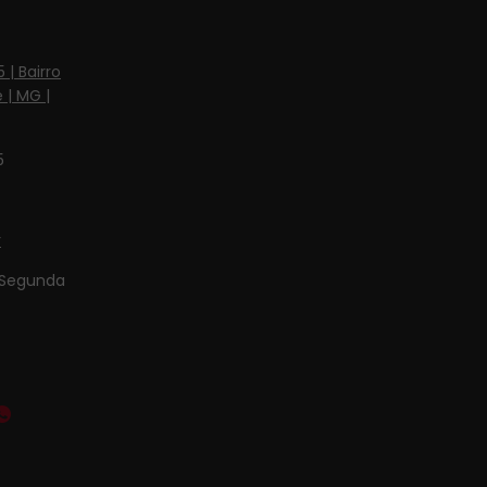
 | Bairro
 | MG |
5
r
Segunda