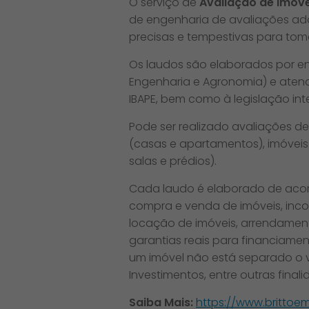
O serviço de
Avaliação de Imóve
de engenharia de avaliações ad
precisas e tempestivas para tom
Os laudos são elaborados por en
Engenharia e Agronomia) e aten
IBAPE, bem como à legislação int
Pode ser realizado avaliações de 
(casas e apartamentos), imóveis ru
salas e prédios).
Cada laudo é elaborado de acor
compra e venda de imóveis, inco
locação de imóveis, arrendamento
garantias reais para financiame
um imóvel não está separado o v
Investimentos, entre outras finali
Saiba Mais:
https://www.britto