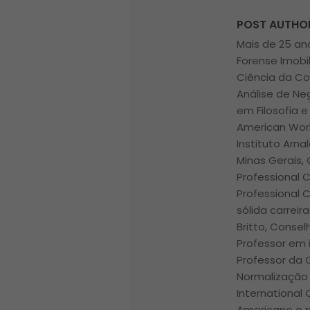
POST AUTHO
Mais de 25 ano
Forense Imobi
Ciência da Co
Análise de Ne
em Filosofia e
American Worl
Instituto Arna
Minas Gerais, 
Professional 
Professional 
sólida carrei
Britto, Conse
Professor em i
Professor da
Normalização 
International
Americano e p