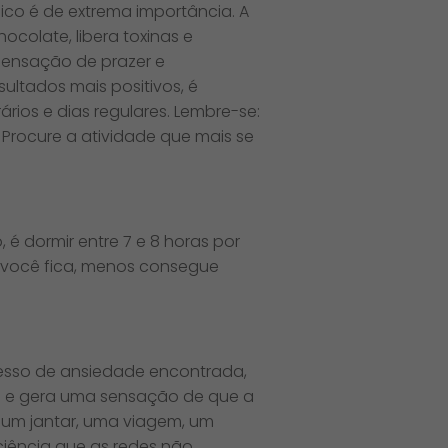
co é de extrema importância. A
ocolate, libera toxinas e
sensação de prazer e
ultados mais positivos, é
ios e dias regulares. Lembre-se:
 Procure a atividade que mais se
 é dormir entre 7 e 8 horas por
do você fica, menos consegue
cesso de ansiedade encontrada,
as e gera uma sensação de que a
: um jantar, uma viagem, um
iência que as redes não