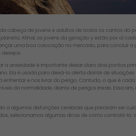
 cabeça de jovens e adultos de todos os cantos do paí
aneta. Afinal, os jovens da geração y estão por aí cada
lcançar uma boa colocação no mercado, para concluir a 
 desejos.
 a ansiedade é importante deixar claro dois pontos prin
o. Ela é usada para deixá-lo alerta diante de situações
ara enfrentar e nos livrar do perigo. Contudo, o que é c
níveis da normalidade, diante de perigos irreais. Essa si
vido a algumas disfunções cerebrais que precisam ser c
ndos, selecionamos algumas dicas de como controlá-la. V