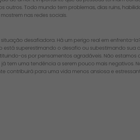
os outros. Todo mundo tem problemas, dias ruins, habilida
mostrem nas redes sociais.
a situação desafiadora. Há um perigo real em enfrenta-l
o está superestimando o desafio ou subestimando sua c
ituindo-os por pensamentos agradáveis. Não estamos di
 já tem uma tendência a serem pouco mais negativos. No
e contribuirá para uma vida menos ansiosa e estressant