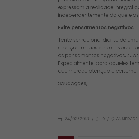
expressam a realidade integral d
independentemente do que elas 
Evite pensamentos negativos
Tente ser racional diante de um
situação e questione se você nã
os pensamentos negativos, subst
Especialmente, para aqueles tem
que merece atenção e certament
Saudações,
POSTED
TAGS
24/03/2018
ANSIEDADE
/
/
0
ON