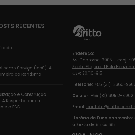
OSTS RECENTES
íbrido
Endereço:
Av. Contorno, 2905 – conj. 405
Santa Efigênia | Belo Horizonte
l como Serviço (IaaS): A
CEP: 30.110-915
onteira do Rentismo
Telefone:
+55 (31) 3360-950
ialização e Construção
Celular:
+55 (31) 99512-4902‬
: A Resposta para a
Email:
contato@britto.com.b
ia e o ESG
Horário de Funcionamento:
à Sexta de 8h às 18h