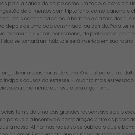
s para a saúde do corpo como um todo, o exercício físi
a ingestão de alimentos com triptofano, como banana e ch
nina, mais conhecida como o hormônio da felicidade. A 
 depois de uma boa caminhada, ou corrida. Para ter res
a mínima de 3 vezes por semana, de preferência em horár
ísica se tornará um hábito e será inserida em sua rotina.
rejudicar a suas horas de sono. O ideal, para um adulto,
 principais causas do estresse. E, quanto mais estressa
vicioso, extremamente danoso a seu organismo.
sociais tem sido uma das grandes responsáveis pelo ex
 Isso porque ela incentiva a comparação entre as pesso
que a nossa. Afinal, nas redes só se publica o que é bom
ção de amor. É importante que as pessoas tenham consc