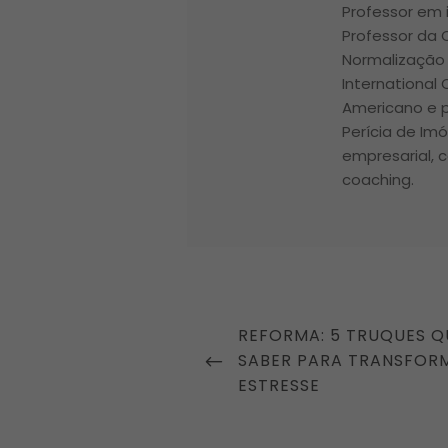
Professor em i
Professor da
Normalização 
International
Americano e p
Perícia de Im
empresarial, c
coaching.
Navegação
PREVIOUS
REFORMA: 5 TRUQUES Q
de
POST
SABER PARA TRANSFOR
Post
ESTRESSE