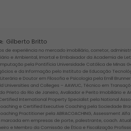
Gilberto Britto
R:
s de experiência no mercado imobiliário, corretor, administr
liário e Ambiental, Imortal e Embaixador da Academia de Let
mputação pela Pontifícia Universidade Católica de Minas 
gócios e da Informação pelo Instituto de Educação Tecnológ
 Literária e Doutor em Filosofia e Psicologia pela Emill Brunne
d Universities and Colleges – AAWUC, Técnico em Transações
ldo Prieto do Rio de Janeiro, Avaliador e Perito Imobiliário e
Certified International Property Specialist pela National Asso
Coaching e Certified Executive Coaching pela Sociedade Bras
Coaching Practitioner pela ABRACOACHING, Assessment Alfa 
ra marcada em empresas de porte, palestrante, coach. Atua
lheiro e Membro da Comissão de Ética e Fiscalização Profiss