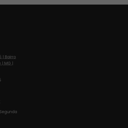
 | Bairro
 | MG |
5
r
Segunda