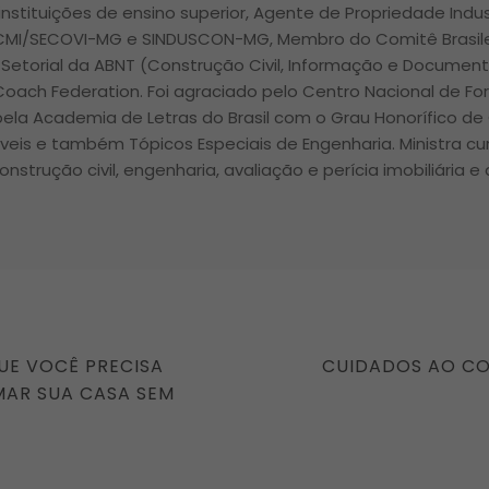
nstituições de ensino superior, Agente de Propriedade Indus
 CMI/SECOVI-MG e SINDUSCON-MG, Membro do Comitê Brasile
Setorial da ABNT (Construção Civil, Informação e Docume
 Coach Federation. Foi agraciado pelo Centro Nacional de Fo
ela Academia de Letras do Brasil com o Grau Honorífico de
óveis e também Tópicos Especiais de Engenharia. Ministra c
onstrução civil, engenharia, avaliação e perícia imobiliária e
NEXT
UE VOCÊ PRECISA
CUIDADOS AO CO
POST
MAR SUA CASA SEM