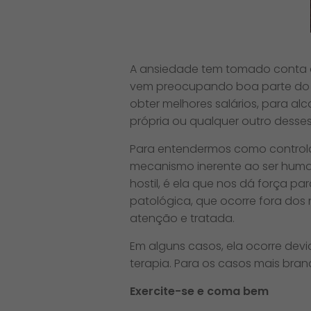
A ansiedade tem tomado conta da
vem preocupando boa parte do pl
obter melhores salários, para a
própria ou qualquer outro desses
Para entendermos como controlar
mecanismo inerente ao ser human
hostil, é ela que nos dá força p
patológica, que ocorre fora dos 
atenção e tratada.
Em alguns casos, ela ocorre de
terapia. Para os casos mais bra
Exercite-se e coma bem