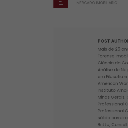
CATEGORIES
MERCADO IMOBILIÁRIO
POST AUTHO
Mais de 25 ano
Forense Imobi
Ciência da Co
Análise de Ne
em Filosofia e
American Worl
Instituto Arna
Minas Gerais, 
Professional 
Professional 
sólida carrei
Britto, Conse