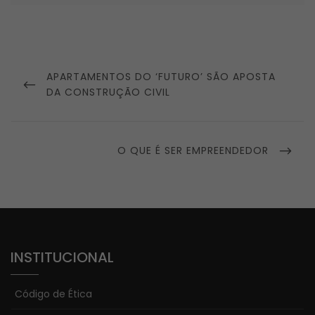
Navegação
de
PREVIOUS
APARTAMENTOS DO ‘FUTURO’ SÃO APOSTA
Post
POST
DA CONSTRUÇÃO CIVIL
NEXT
O QUE É SER EMPREENDEDOR
POST
INSTITUCIONAL
Código de Ética