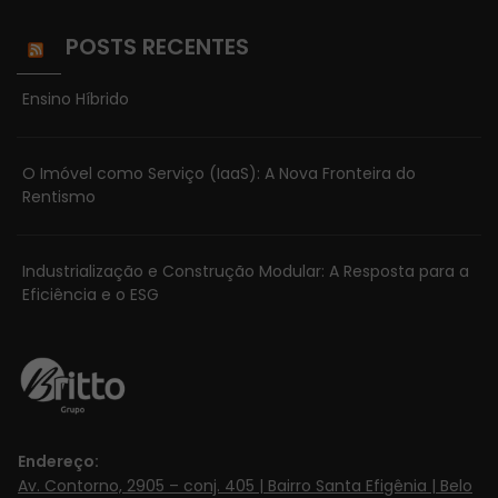
POSTS RECENTES
Necessário
Ensino Híbrido
Esses cookies
não são
opcionais. Eles
O Imóvel como Serviço (IaaS): A Nova Fronteira do
são
Rentismo
necessários
para o
funcionamento
Industrialização e Construção Modular: A Resposta para a
do site.
Eficiência e o ESG
Estatísticas
Para que
possamos
melhorar a
Endereço:
funcionalidade
Av. Contorno, 2905 – conj. 405 | Bairro Santa Efigênia | Belo
e estrutura do