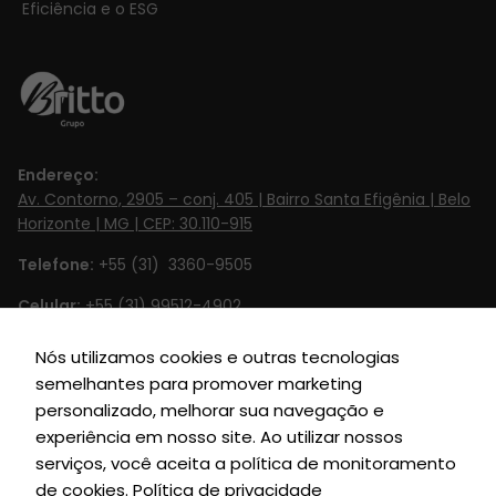
Eficiência e o ESG
Endereço:
Av. Contorno, 2905 – conj. 405 | Bairro Santa Efigênia | Belo
Horizonte | MG | CEP: 30.110-915
Telefone:
+55 (31) 3360-9505
Celular:
+55 (31) 99512-4902‬
Email:
contato@britto.com.br
Nós utilizamos cookies e outras tecnologias
semelhantes para promover marketing
Horário de Funcionamento:
Segunda à Sexta de 8h às 18h
personalizado, melhorar sua navegação e
SIGA-NOS
experiência em nosso site. Ao utilizar nossos
serviços, você aceita a política de monitoramento
de cookies.
Política de privacidade