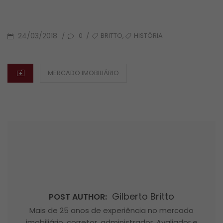
POSTED
TAGS
,
24/03/2018
BRITTO
HISTÓRIA
/
/
0
ON
CATEGORIES
MERCADO IMOBILIÁRIO
Gilberto Britto
POST AUTHOR:
Mais de 25 anos de experiência no mercado
imobiliário, corretor, administrador, Avaliador e