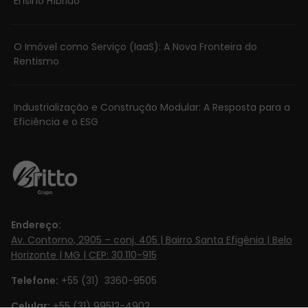
Ensino Híbrido
O Imóvel como Serviço (IaaS): A Nova Fronteira do
Rentismo
Industrialização e Construção Modular: A Resposta para a
Eficiência e o ESG
Endereço:
Av. Contorno, 2905 – conj. 405 | Bairro Santa Efigênia | Belo
Horizonte | MG | CEP: 30.110-915
Telefone:
+55 (31) 3360-9505
Celular:
+55 (31) 99512-4902‬