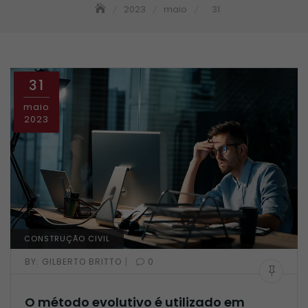
2023
maio
31
31
maio
2023
CONSTRUÇÃO CIVIL
|
BY:
GILBERTO BRITTO
0
O método evolutivo é utilizado em